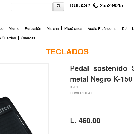
DUDAS?
2552-9045
co
Viento
Percusión
Marcha
Micrófonos
Audio Profesional
DJ
L
de Cuerdas
Cuerdas
TECLADOS
Pedal sostenido 
metal Negro K-150
K-150
POWER BEAT
L. 460.00