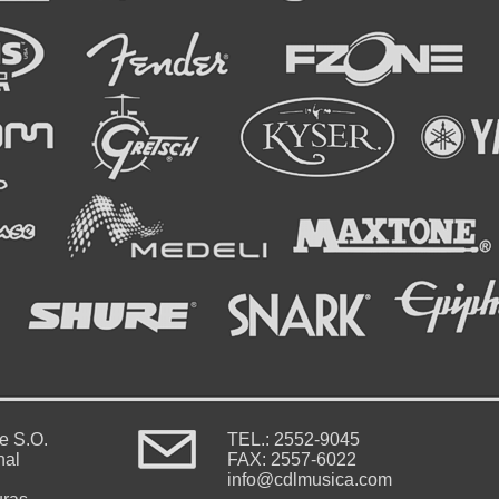
le S.O.
TEL.: 2552-9045
nal
FAX: 2557-6022
info@cdlmusica.com