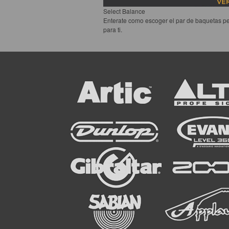
Select Balance
Enterate como escoger el par de baquetas pe
para ti.