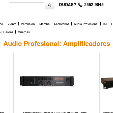
DUDAS?
2552-9045
co
Viento
Percusión
Marcha
Micrófonos
Audio Profesional
DJ
L
de Cuerdas
Cuerdas
Audio Profesional: Amplificadores
ohm
Amplificador Power 2 x 1300W RMS en 2ohm
Amplif