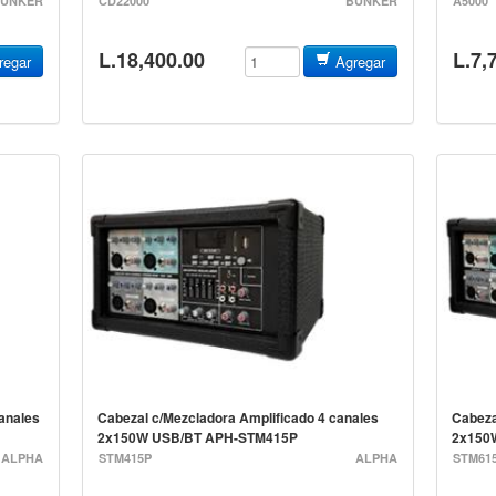
UNKER
CD22000
BUNKER
A5000
L.18,400.00
L.7,
egar
Agregar
anales
Cabezal c/Mezcladora Amplificado 4 canales
Cabeza
2x150W USB/BT APH-STM415P
2x150
ALPHA
STM415P
ALPHA
STM61