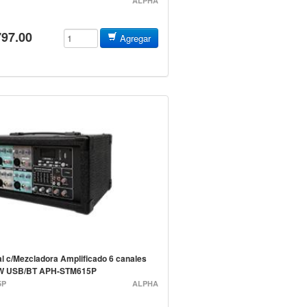
ALPHA
797.00
Agregar
l c/Mezcladora Amplificado 6 canales
W USB/BT APH-STM615P
5P
ALPHA