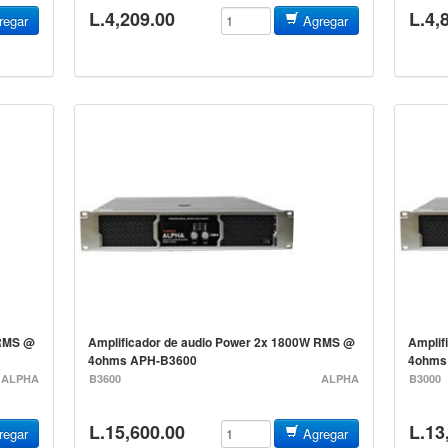
L.4,209.00
L.4,
egar
Agregar
 RMS @
Amplificador de audio Power 2x 1800W RMS @
Amplif
4ohms APH-B3600
4ohms
ALPHA
B3600
ALPHA
B3000
L.15,600.00
L.13
egar
Agregar