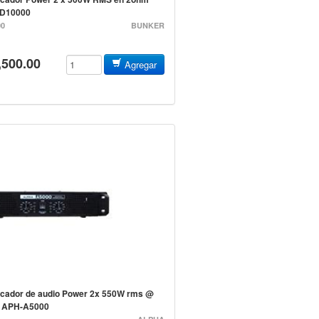
D10000
00
BUNKER
,500.00
Agregar
icador de audio Power 2x 550W rms @
 APH-A5000