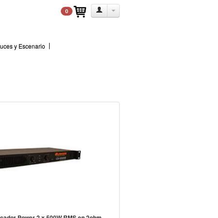
0
uces y Escenario
icador Power 2 x 500W RMS en 2ohm