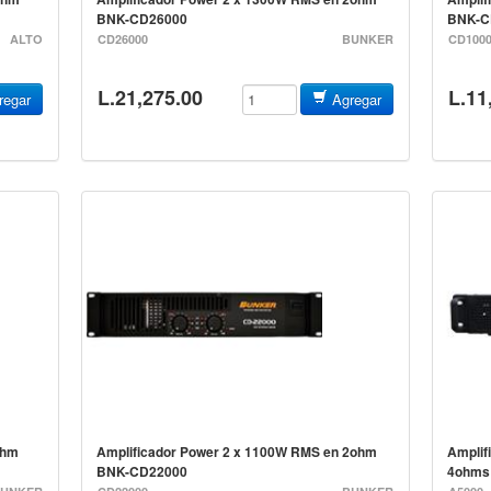
BNK-CD26000
BNK-C
ALTO
CD26000
BUNKER
CD100
L.21,275.00
L.11
egar
Agregar
ohm
Amplificador Power 2 x 1100W RMS en 2ohm
Amplif
BNK-CD22000
4ohms