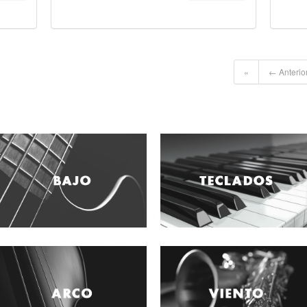
«
← Anterio