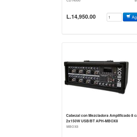
CD14000
B
L.14,950.00
Agr
Cabezal con Mezcladora Amplificado 8 c
2x150W USB/BT APH-MBOX8
MBOX8