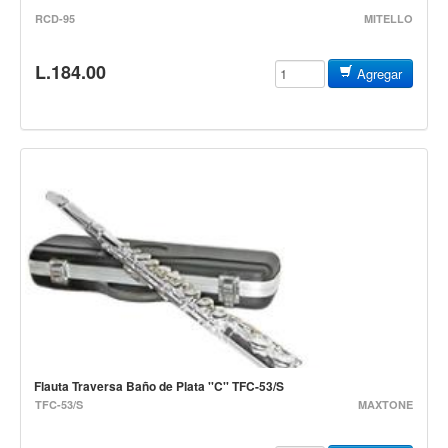
Accesorios
RCD-95
MITELLO
Cuerdas
L.184.00
Agregar
Viento
Acordeón y concertinas
Armonica
Clarinete
Cornetas y cornos
Flauta y pitos
Melodica
Saxofon
Trompeta
Tuba
Flauta Traversa Baño de Plata ''C'' TFC-53/S
TFC-53/S
MAXTONE
Otros instrumentos de viento
Cañuelas