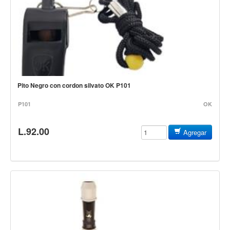
Controladores
Tornamesa
Mezcladora
Interfaz
Agujas
Pito Negro con cordon silvato OK P101
Audifonos
P101
OK
Accesorios
L.92.00
Agregar
Luces y Escenario
Luces Led
Laser
Strobos
Maquinas de humo y escenario
Controladores