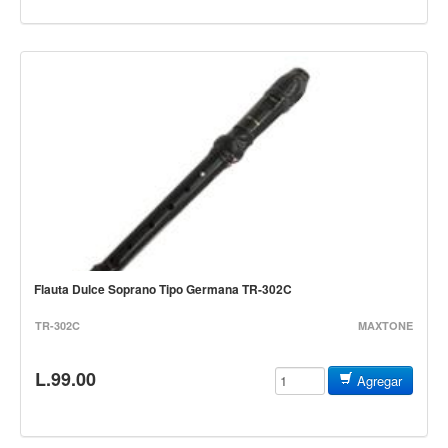
Campanas, lluvias y platillos
Herrajes y soportes
Cueros
Accesorios
Marcha
Redoblantes
Tambores
Multi-tenores
Bombos
Flauta Dulce Soprano Tipo Germana TR-302C
Platillos
TR-302C
Baquetas, mazos y bolillos
MAXTONE
Pergaminos
L.99.00
Agregar
Liras
Guiros