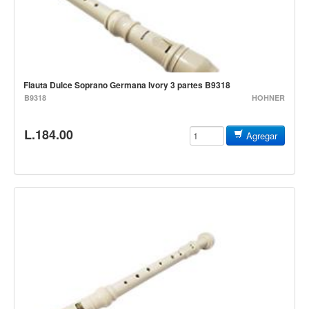
Estuches y fundas
Fajas y colgantes
Accesorios
Cuerdas
Flauta Dulce Soprano Germana Ivory 3 partes B9318
B9318
HOHNER
Bajos
L.184.00
Electrico
Agregar
Acustico
Amplificadores
Pedales de efectos
Estuches y fundas
Fajas
Accesorios
Cuerdas