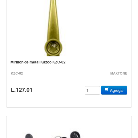
Cables
Audio Profesional
Columnas pasivas
Columnas activas
Amplificadores
Consolas mezcladoras
Mirliton de metal Kazoo KZC-02
Procesadores y efectos
KZC-02
MAXTONE
Monitores de estudio
Interfaz para grabación
L.127.01
Agregar
Audífonos y monitoreo personal
Estantes y soportes
Instalaciones y publicidad
Accesorios
DJ