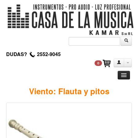
DUDAS?
2552-9045
0
Guitarra
Viento: Flauta y pitos
Clasica
Acustica
Electrica
Amplificadores
Pedales de efectos