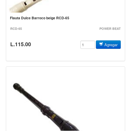
Baterias
Acustica
Flauta Dulce Barroco beige RCD-65
Electrica
RCD-65
POWER BEAT
Pergaminos
Baquetas y mazos
L.115.00
Agregar
Platillos
Redoblantes
Pedestal para platillo
Pedestal para Hi-Hat
Pedestal para redoblante
Herrajes
Pedal
Trono
Accesorios