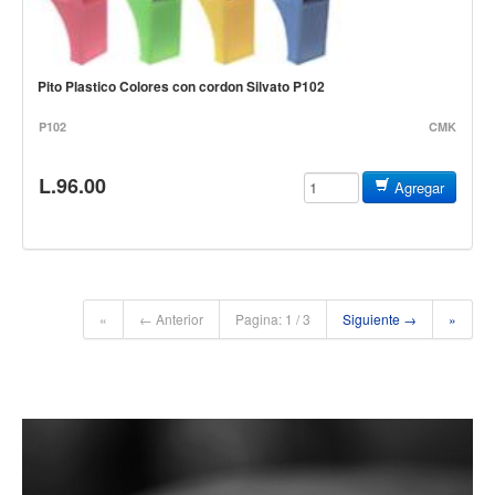
Accesorios
Cuerdas
Pito Plastico Colores con cordon Silvato P102
Cuerdas
P102
CMK
Guitarra Metal
Guitarra Nylon
L.96.00
Agregar
Guitarra Electrica
Bajo
Violin
Otros instrumentos de arco
«
← Anterior
Pagina: 1 / 3
Siguiente →
»
Otros instrumentos de Cuerdas