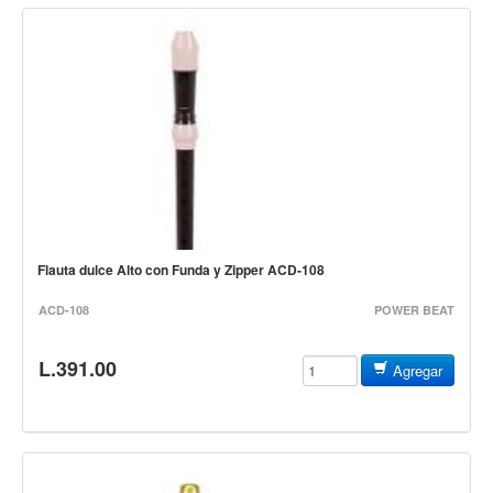
Vientos
Accesorios
Micrófonos
Mano alámbrico
Instrumento alámbrico
Inalámbrico de mano
Inalámbrico diadema y solapa
Inalámbrico para instrumento
Flauta dulce Alto con Funda y Zipper ACD-108
Estudio
ACD-108
POWER BEAT
Corro y escenario
L.391.00
Instalaciones
Agregar
Cámara, computadora y celular
Pedestales y soportes
Accesorios