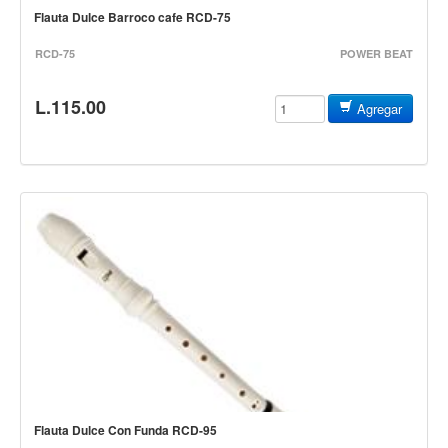
Teclado
Flauta Dulce Barroco cafe RCD-75
Teclado Digital
RCD-75
POWER BEAT
Piano Digital
L.115.00
Sintetizadores
Agregar
Controladores
Fundas
Amplificadores
Accesorios
Arco
Violin
Viola
Cello
Contrabajo
Flauta Dulce Con Funda RCD-95
Fundas y estuches