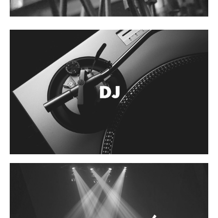
Cables
Audio Profesional
Columnas pasivas
Columnas activas
Amplificadores
Consolas mezcladoras
Procesadores y efectos
Monitores de estudio
Interfaz para grabación
Audífonos y monitoreo personal
Estantes y soportes
Instalaciones y publicidad
Accesorios
DJ