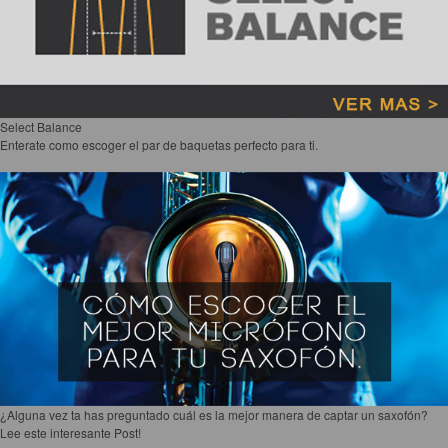
Accesorios
Cuerdas
Cuerdas
Guitarra Metal
Select Balance
Enterate como escoger el par de baquetas perfecto para ti.
Guitarra Nylon
Guitarra Electrica
Bajo
Violin
Otros instrumentos de arco
Otros instrumentos de Cuerdas
¿Alguna vez ta has preguntado cuál es la mejor manera de captar un saxofón?
Lee este interesante Post!