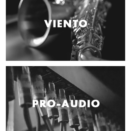
Vientos
Accesorios
Micrófonos
Mano alámbrico
Instrumento alámbrico
Inalámbrico de mano
Inalámbrico diadema y solapa
Inalámbrico para instrumento
Estudio
Corro y escenario
Instalaciones
Cámara, computadora y celular
Pedestales y soportes
Accesorios