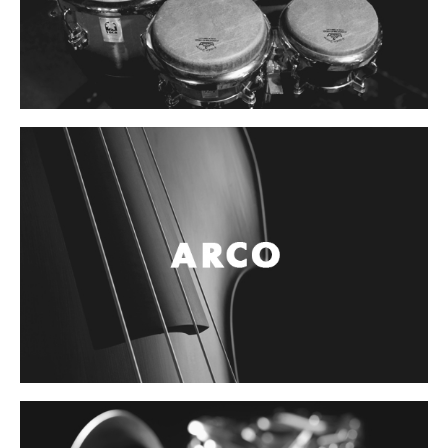
Campanas, lluvias y platillos
Herrajes y soportes
Cueros
Accesorios
Marcha
Redoblantes
Tambores
Bombos
Multi-tenores
Platillos
Baquetas, mazos y bolillos
Pergaminos
Liras
Guiros