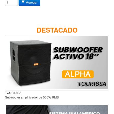
Agregar
Estuches y fundas
Fajas y colgantes
Accesorios
DESTACADO
Cuerdas
Bajos
Electrico
Acustico
Amplificadores
Pedales de efectos
Estuches y fundas
Fajas
Audífonos para estudio
Accesorios
de 500W RMS
Cuerdas