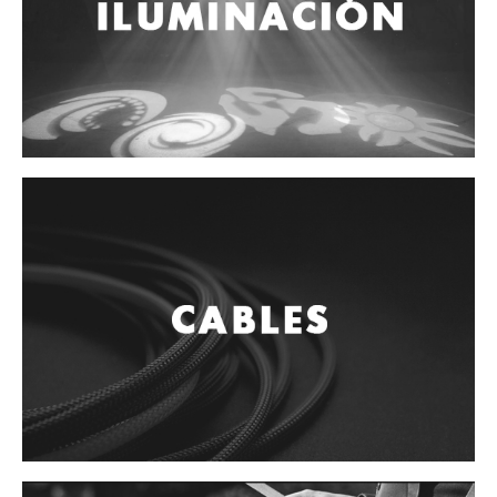
Controladores
Tornamesa
Mezcladora
Interfaz
Agujas
Audifonos
Accesorios
Luces y Escenario
Luces Led
Laser
Strobos
Maquinas de humo y escenario
Controladores