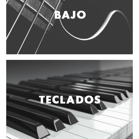
Accesorios
Cuerdas
Viento
Acordeón y concertinas
Armonica
Clarinete
Cornetas y cornos
Flauta y pitos
Melodica
Saxofon
Trompeta
Tuba
Otros instrumentos de viento
Cañuelas