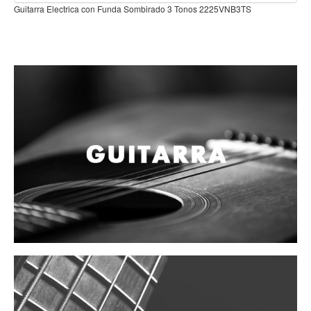
Teclado
unda Sombirado 3 Tonos 2225VNB3TS
Teclado Digital
Piano Digital
Sintetizadores
Controladores
Fundas
Amplificadores
Accesorios
Arco
Violin
Viola
Cello
Contrabajo
Fundas y estuches