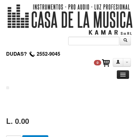
DUDAS?
2552-9045
0
Guitarra
Clasica
Acustica
Electrica
L. 0.00
Amplificadores
Pedales de efectos