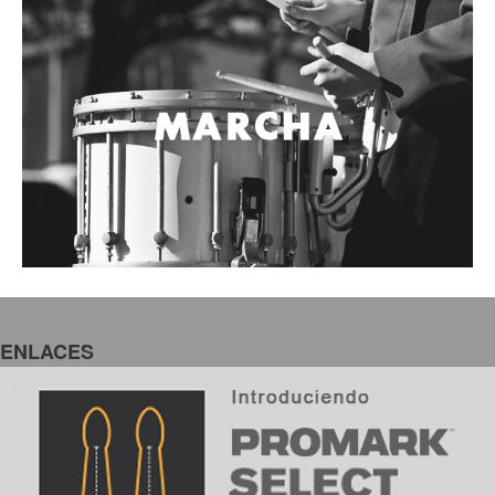
Accesorios
Cables y Conectores
Instrumento
Micrófono
Sonido
Parlante
Video y USB
Espigas y conectores
Accesorios
Otros Instrumentos de Cuerdas
ENLACES
Ukulele
Mandolina
Banjo
Mariachi