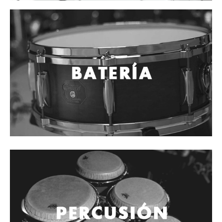
Mantenimiento y cuidado
Fajas y soportes
Fundas y estuches
Boquillas y abrazaderas
Accesorios
Percusión
Panderos
Percusión Latina
Tambores
Redoblantes
Bombos
Kalimba
Xilófonos y liras