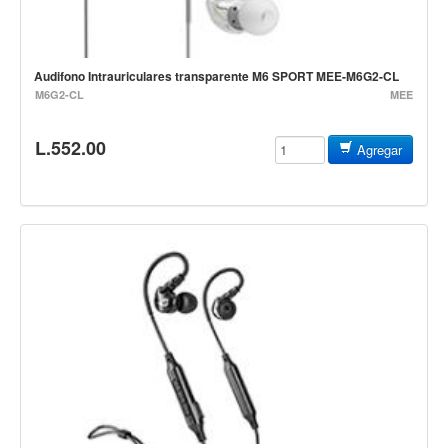
Controladores
Tornamesa
Audifono Intrauriculares transparente M6 SPORT MEE-M6G2-CL
Mezcladora
M6G2-CL
MEE
Interfaz
L.552.00
Agregar
Agujas
Audifonos
Accesorios
Luces y Escenario
Luces Led
Laser
Strobos
Maquinas de humo y escenario
Controladores