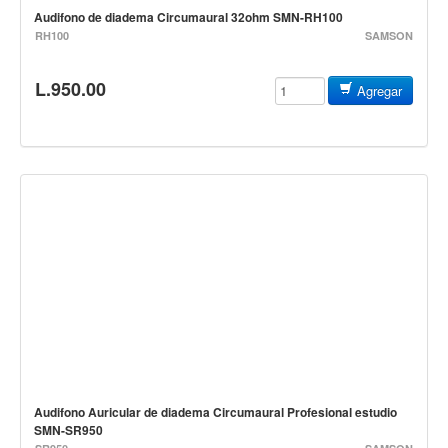
Teclado
Audifono de diadema Circumaural 32ohm SMN-RH100
RH100
SAMSON
Teclado Digital
Piano Digital
L.950.00
Agregar
Sintetizadores
Controladores
Fundas
Amplificadores
Accesorios
Arco
Violin
Viola
Cello
Contrabajo
Audifono Auricular de diadema Circumaural Profesional estudio
SMN-SR950
Fundas y estuches