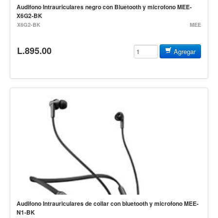
Accesorios
Audifono Intrauriculares negro con Bluetooth y microfono MEE-
X6G2-BK
Cables y Conectores
X6G2-BK
MEE
Instrumento
L.895.00
Agregar
Micrófono
Sonido
Parlante
Video y USB
Espigas y conectores
Accesorios
Otros Instrumentos de Cuerdas
Ukulele
Mandolina
Banjo
Audifono Intrauriculares de collar con bluetooth y microfono MEE-
Mariachi
N1-BK