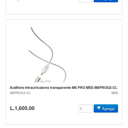
Mantenimiento y cuidado
Fajas y soportes
Fundas y estuches
Boquillas y abrazaderas
Accesorios
Percusión
Panderos
Percusión Latina
Tambores
Audifono Intrauriculares transparente M6 PRO MEE-M6PROG2-CL
Redoblantes
M6PROG2-CL
MEE
Bombos
L.1,605.00
Agregar
Kalimba
Xilófonos y liras