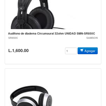
Estuches y fundas
Fajas y colgantes
Accesorios
Cuerdas
Audifono de diadema Circumaural 32ohm UNIDAD SMN-SR850C
Bajos
SR850C
SAMSON
Electrico
L.1,600.00
Agregar
Acustico
Amplificadores
Pedales de efectos
Estuches y fundas
Fajas
Accesorios
Cuerdas