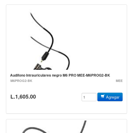
Campanas, lluvias y platillos
Herrajes y soportes
Cueros
Accesorios
Marcha
Redoblantes
Tambores
Multi-tenores
Audifono Intrauriculares negro M6 PRO MEE-M6PROG2-BK
Bombos
M6PROG2-BK
MEE
Platillos
L.1,605.00
Agregar
Baquetas, mazos y bolillos
Pergaminos
Liras
Guiros