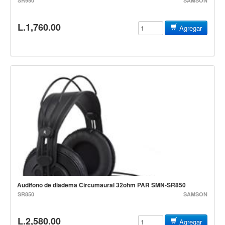
SR950
SAMSON
Accesorios
L.1,760.00
Cuerdas
Agregar
Viento
Acordeón y concertinas
Armonica
Clarinete
Cornetas y cornos
Flauta y pitos
Melodica
Saxofon
Trompeta
Audifono de diadema Circumaural 32ohm PAR SMN-SR850
Tuba
SR850
SAMSON
Otros instrumentos de viento
L.2,580.00
Cañuelas
Agregar