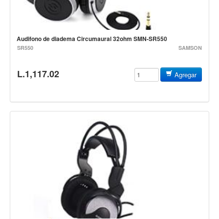
Baterias
Acustica
Electrica
Audifono de diadema Circumaural 32ohm SMN-SR550
SR550
SAMSON
Pergaminos
Baquetas y mazos
L.1,117.02
Agregar
Platillos
Redoblantes
Pedestal para platillo
Pedestal para Hi-Hat
Pedestal para redoblante
Herrajes
Pedal
Trono
Accesorios