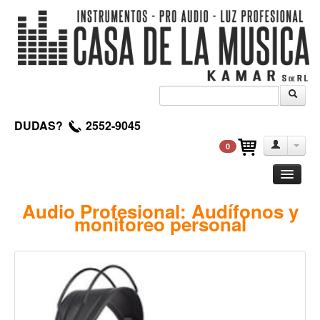
DUDAS?
2552-9045
0
Guitarra
Audio Profesional: Audífonos y
monitoreo personal
Clasica
Acustica
Electrica
Amplificadores
Pedales de efectos