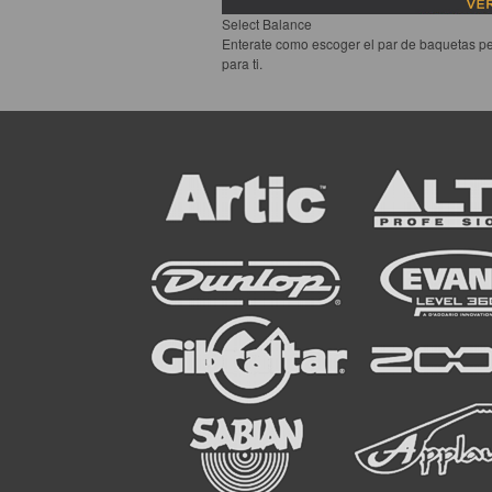
Select Balance
Enterate como escoger el par de baquetas pe
para ti.