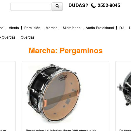
DUDAS?
2552-9045
co
Viento
Percusión
Marcha
Micrófonos
Audio Profesional
DJ
L
de Cuerdas
Cuerdas
Marcha: Pergaminos
nera
Pergamino 14 Inferior Hazy 300 snare side
Pergam