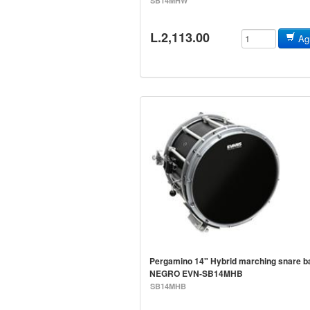
SB14MHW
L.2,113.00
Agr
Pergamino 14" Hybrid marching snare ba
NEGRO EVN-SB14MHB
SB14MHB