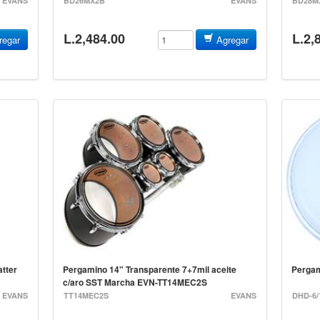
EVANS
BD26MX2B
EVANS
BD28M
L.2,484.00
L.2,
egar
Agregar
tter
Pergamino 14" Transparente 7+7mil aceite
Perg
c/aro SST Marcha EVN-TT14MEC2S
EVANS
TT14MEC2S
EVANS
DHD-6/