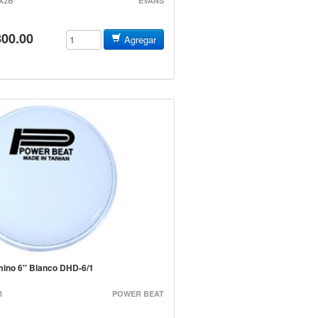
X2B
EVANS
800.00
Agregar
amino 6'' Blanco DHD-6/1
1
POWER BEAT