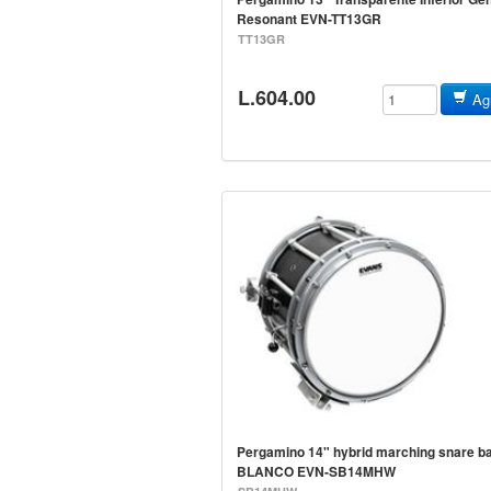
Resonant EVN-TT13GR
TT13GR
L.604.00
Agr
Pergamino 14" hybrid marching snare ba
BLANCO EVN-SB14MHW