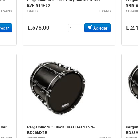
EVN-S14H30
GRIS 
EVANS
S14H30
EVANS
SB14M
L.576.00
L.2,
egar
Agregar
tter
Pergamino 26" Black Bass Head EVN-
Pergam
BD26MX2B
BD28