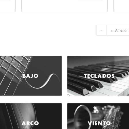
«
← Anterior