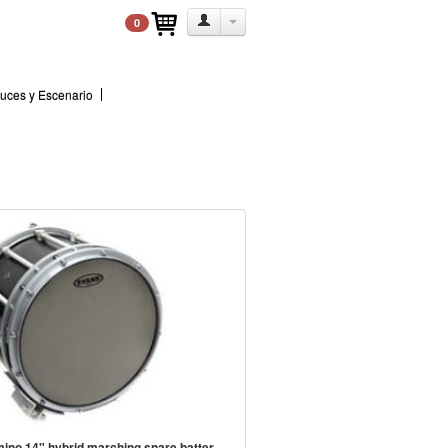
0
uces y Escenario
ino 14" hybrid marching snare batter