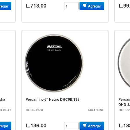
L.713.00
L.99
egar
Agregar
cha
Pergamino 6'' Negro DHC6B/188
Pergam
DHD-8
R BEAT
DHC6B/188
MAXTONE
DHD-8/
L.136.00
L.13
egar
Agregar