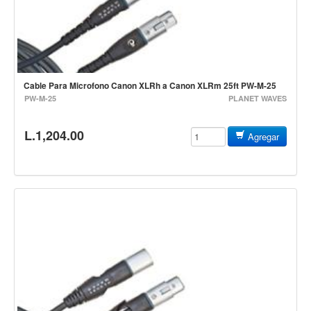
Estuches y fundas
Fajas y colgantes
Accesorios
Cuerdas
Cable Para Microfono Canon XLRh a Canon XLRm 25ft PW-M-25
PW-M-25
PLANET WAVES
Bajos
L.1,204.00
Electrico
Agregar
Acustico
Amplificadores
Pedales de efectos
Estuches y fundas
Fajas
Accesorios
Cuerdas