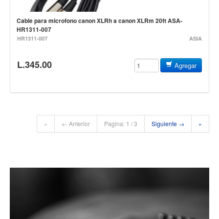
Accesorios
Cable para microfono canon XLRh a canon XLRm 20ft ASA-
Cuerdas
HR1311-007
HR1311-007
ASIA
Cuerdas
Guitarra Metal
L.345.00
Agregar
Guitarra Nylon
Guitarra Electrica
Bajo
Violin
«
← Anterior
Pagina: 1 / 3
Siguiente →
»
Otros instrumentos de arco
Otros instrumentos de Cuerdas