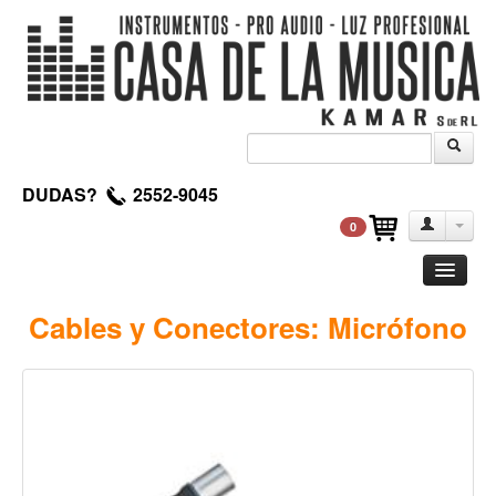
DUDAS?
2552-9045
0
Guitarra
Cables y Conectores: Micrófono
Clasica
Acustica
Electrica
Amplificadores
Pedales de efectos