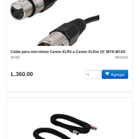
Controladores
Tornamesa
Mezcladora
Interfaz
Agujas
Cable para microfono Canon XLRh a Canon XLRm 20' MYK-M18D
M18D
MIYAKO
Audifonos
Accesorios
L.360.00
Agregar
Luces y Escenario
Luces Led
Laser
Strobos
Maquinas de humo y escenario
Controladores