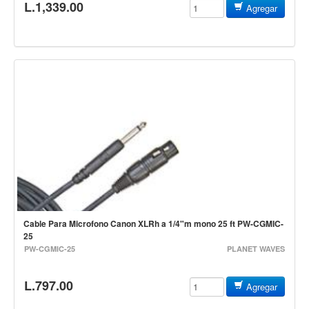
L.1,339.00
Agregar
Mantenimiento y cuidado
Fajas y soportes
Fundas y estuches
Boquillas y abrazaderas
Accesorios
Percusión
Panderos
Percusión Latina
Tambores
Redoblantes
Cable Para Microfono Canon XLRh a 1/4"m mono 25 ft PW-CGMIC-
25
Bombos
PW-CGMIC-25
PLANET WAVES
Kalimba
L.797.00
Agregar
Xilófonos y liras