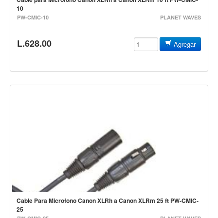
Teclado
10
PW-CMIC-10
PLANET WAVES
Teclado Digital
Piano Digital
L.628.00
Agregar
Sintetizadores
Controladores
Fundas
Amplificadores
Accesorios
Arco
Violin
Viola
Cello
Contrabajo
Cable Para Microfono Canon XLRh a Canon XLRm 25 ft PW-CMIC-
25
Fundas y estuches