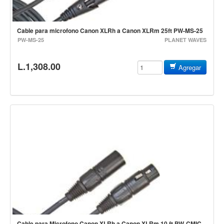
Baterias
Acustica
Cable para microfono Canon XLRh a Canon XLRm 25ft PW-MS-25
Electrica
PW-MS-25
PLANET WAVES
Pergaminos
L.1,308.00
Baquetas y mazos
Agregar
Platillos
Redoblantes
Pedestal para platillo
Pedestal para Hi-Hat
Pedestal para redoblante
Herrajes
Pedal
Trono
Accesorios
Cable para Microfono Canon XLRh a Canon XLRm 10 ft PW-CMIC-