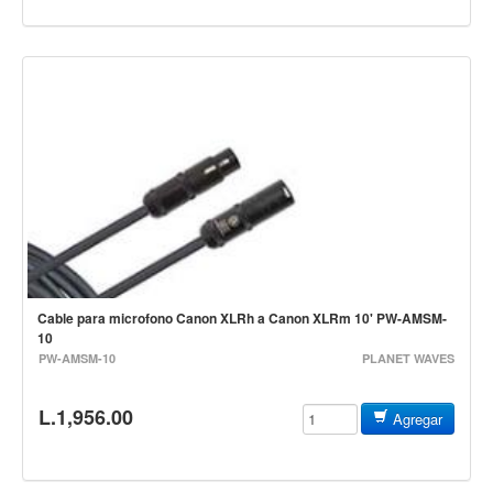
Campanas, lluvias y platillos
Herrajes y soportes
Cueros
Accesorios
Marcha
Redoblantes
Tambores
Multi-tenores
Bombos
Cable para microfono Canon XLRh a Canon XLRm 10' PW-AMSM-
Platillos
10
PW-AMSM-10
Baquetas, mazos y bolillos
PLANET WAVES
Pergaminos
L.1,956.00
Agregar
Liras
Guiros