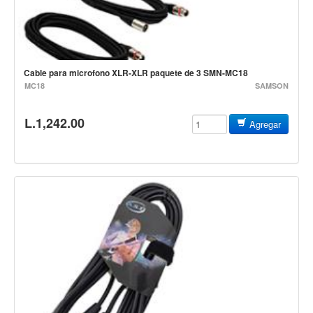
Accesorios
Cables y Conectores
Instrumento
Cable para microfono XLR-XLR paquete de 3 SMN-MC18
Micrófono
MC18
SAMSON
Sonido
Parlante
L.1,242.00
Agregar
Video y USB
Espigas y conectores
Accesorios
Otros Instrumentos de Cuerdas
Ukulele
Mandolina
Banjo
Mariachi