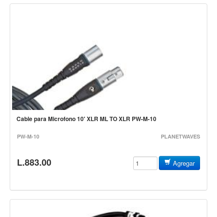
Vientos
Accesorios
Micrófonos
Mano alámbrico
Instrumento alámbrico
Inalámbrico de mano
Inalámbrico diadema y solapa
Inalámbrico para instrumento
Cable para Microfono 10' XLR ML TO XLR PW-M-10
Estudio
PW-M-10
PLANETWAVES
Corro y escenario
L.883.00
Instalaciones
Agregar
Cámara, computadora y celular
Pedestales y soportes
Accesorios