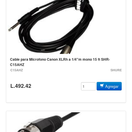
Cables
Audio Profesional
Columnas pasivas
Columnas activas
Amplificadores
Consolas mezcladoras
Cable para Microfono Canon XLRh a 1/4"m mono 15 ft SHR-
Procesadores y efectos
C15AHZ
C15AHZ
SHURE
Monitores de estudio
Interfaz para grabación
L.492.42
Agregar
Audífonos y monitoreo personal
Estantes y soportes
Instalaciones y publicidad
Accesorios
DJ