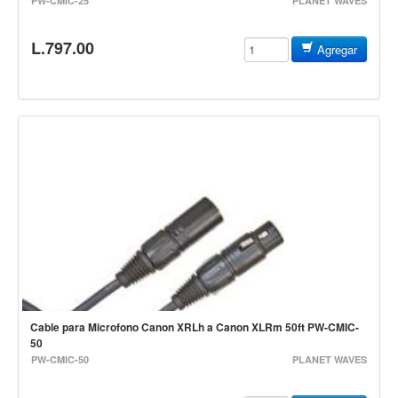
PW-CMIC-25
PLANET WAVES
Accesorios
L.797.00
Cuerdas
Agregar
Viento
Acordeón y concertinas
Armonica
Clarinete
Cornetas y cornos
Flauta y pitos
Melodica
Saxofon
Trompeta
Cable para Microfono Canon XRLh a Canon XLRm 50ft PW-CMIC-
Tuba
50
PW-CMIC-50
PLANET WAVES
Otros instrumentos de viento
Cañuelas