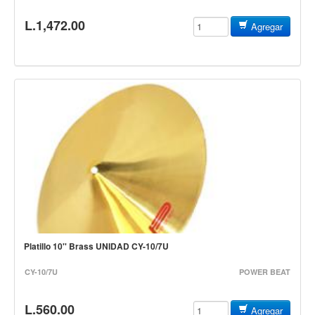
Accesorios
L.1,472.00
Agregar
Cuerdas
Viento
Acordeón y concertinas
Armonica
Clarinete
Cornetas y cornos
Flauta y pitos
Melodica
Saxofon
Trompeta
Platillo 10'' Brass UNIDAD CY-10/7U
Tuba
CY-10/7U
POWER BEAT
Otros instrumentos de viento
L.560.00
Cañuelas
Agregar