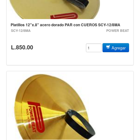
Baterias
Acustica
Electrica
Platillos 12"x.8" acero dorado PAR con CUEROS SCY-12/8MA
SCY-12/8MA
POWER BEAT
Pergaminos
Baquetas y mazos
L.850.00
Agregar
Platillos
Redoblantes
Pedestal para platillo
Pedestal para Hi-Hat
Pedestal para redoblante
Herrajes
Pedal
Trono
Accesorios