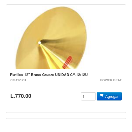
Campanas, lluvias y platillos
Herrajes y soportes
Cueros
Accesorios
Marcha
Redoblantes
Tambores
Bombos
Platillos 12" Brass Gruezo UNIDAD CY-12/12U
Multi-tenores
CY-12/12U
POWER BEAT
Platillos
L.770.00
Agregar
Baquetas, mazos y bolillos
Pergaminos
Liras
Guiros