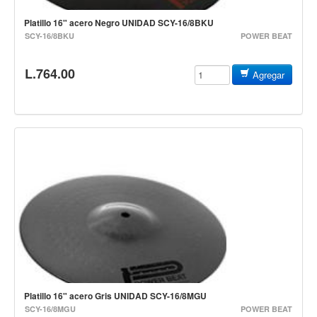
Accesorios
Platillo 16" acero Negro UNIDAD SCY-16/8BKU
Cables y Conectores
SCY-16/8BKU
POWER BEAT
Instrumento
L.764.00
Agregar
Micrófono
Sonido
Parlante
Video y USB
Espigas y conectores
Accesorios
Otros Instrumentos de Cuerdas
Ukulele
Mandolina
Banjo
Platillo 16" acero Gris UNIDAD SCY-16/8MGU
Mariachi
SCY-16/8MGU
POWER BEAT