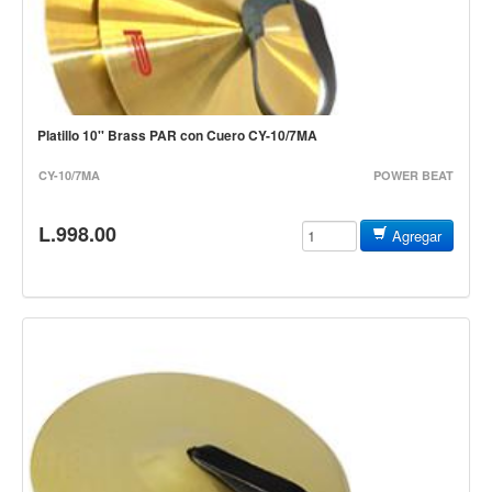
Estuches y fundas
Fajas y colgantes
Accesorios
Cuerdas
Platillo 10'' Brass PAR con Cuero CY-10/7MA
Bajos
CY-10/7MA
POWER BEAT
Electrico
L.998.00
Agregar
Acustico
Amplificadores
Pedales de efectos
Estuches y fundas
Fajas
Accesorios
Cuerdas