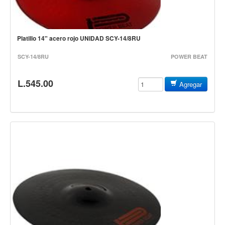
Controladores
Tornamesa
Platillo 14" acero rojo UNIDAD SCY-14/8RU
Mezcladora
SCY-14/8RU
POWER BEAT
Interfaz
Agujas
L.545.00
Agregar
Audifonos
Accesorios
Luces y Escenario
Luces Led
Laser
Strobos
Maquinas de humo y escenario
Controladores