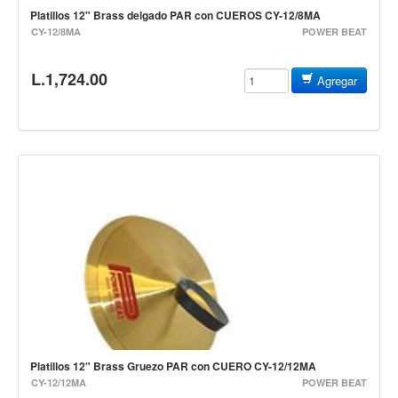
Teclado
Platillos 12" Brass delgado PAR con CUEROS CY-12/8MA
CY-12/8MA
POWER BEAT
Teclado Digital
Piano Digital
L.1,724.00
Agregar
Sintetizadores
Controladores
Fundas
Amplificadores
Accesorios
Arco
Violin
Viola
Cello
Contrabajo
Platillos 12" Brass Gruezo PAR con CUERO CY-12/12MA
CY-12/12MA
POWER BEAT
Fundas y estuches