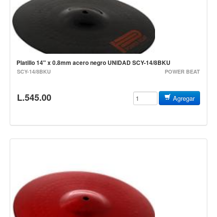
Cables
Audio Profesional
Columnas pasivas
Columnas activas
Platillo 14" x 0.8mm acero negro UNIDAD SCY-14/8BKU
SCY-14/8BKU
Amplificadores
POWER BEAT
Consolas mezcladoras
L.545.00
Agregar
Procesadores y efectos
Monitores de estudio
Interfaz para grabación
Audífonos y monitoreo personal
Estantes y soportes
Instalaciones y publicidad
Accesorios
DJ