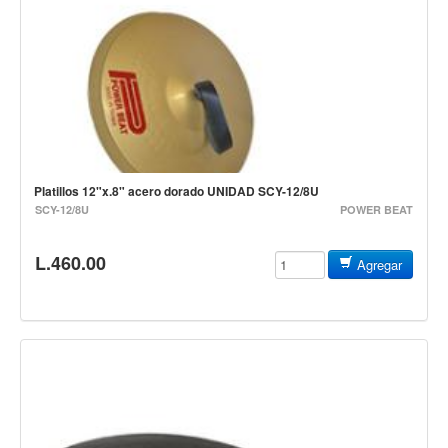
Vientos
Accesorios
Micrófonos
Mano alámbrico
Instrumento alámbrico
Inalámbrico de mano
Platillos 12"x.8" acero dorado UNIDAD SCY-12/8U
Inalámbrico diadema y solapa
SCY-12/8U
POWER BEAT
Inalámbrico para instrumento
L.460.00
Agregar
Estudio
Corro y escenario
Instalaciones
Cámara, computadora y celular
Pedestales y soportes
Accesorios