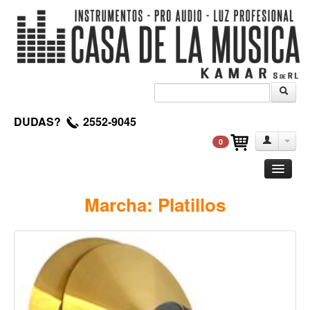
DUDAS?
2552-9045
0
Guitarra
Marcha: Platillos
Clasica
Acustica
Electrica
Amplificadores
Pedales de efectos