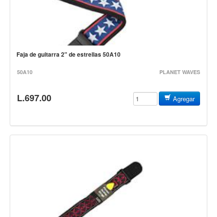
Controladores
Tornamesa
Mezcladora
Faja de guitarra 2" de estrellas 50A10
Interfaz
50A10
PLANET WAVES
Agujas
Audifonos
L.697.00
Agregar
Accesorios
Luces y Escenario
Luces Led
Laser
Strobos
Maquinas de humo y escenario
Controladores