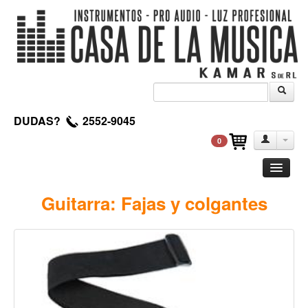
DUDAS?
2552-9045
0
Guitarra
Guitarra: Fajas y colgantes
Clasica
Acustica
Electrica
Amplificadores
Pedales de efectos