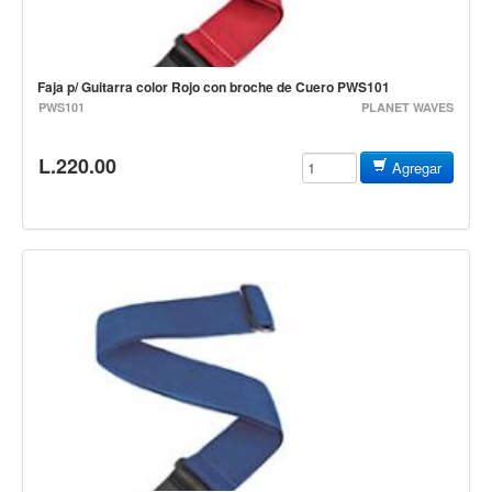
Baterias
Acustica
Electrica
Faja p/ Guitarra color Rojo con broche de Cuero PWS101
PWS101
PLANET WAVES
Pergaminos
Baquetas y mazos
L.220.00
Agregar
Platillos
Redoblantes
Pedestal para platillo
Pedestal para Hi-Hat
Pedestal para redoblante
Herrajes
Pedal
Trono
Accesorios