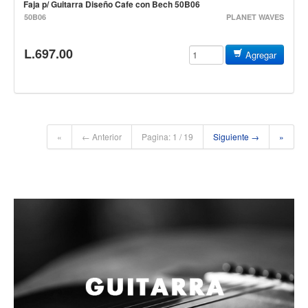
Faja p/ Guitarra Diseño Cafe con Bech 50B06
Accesorios
50B06
PLANET WAVES
Cuerdas
L.697.00
Agregar
Cuerdas
Guitarra Metal
Guitarra Nylon
Guitarra Electrica
«
← Anterior
Pagina: 1 / 19
Siguiente →
»
Bajo
Violin
Otros instrumentos de arco
Otros instrumentos de Cuerdas