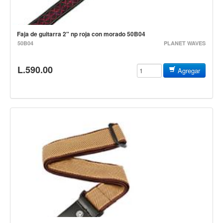
Accesorios
Cables y Conectores
Faja de guitarra 2" np roja con morado 50B04
Instrumento
50B04
PLANET WAVES
Micrófono
L.590.00
Sonido
Agregar
Parlante
Video y USB
Espigas y conectores
Accesorios
Otros Instrumentos de Cuerdas
Ukulele
Mandolina
Banjo
Mariachi