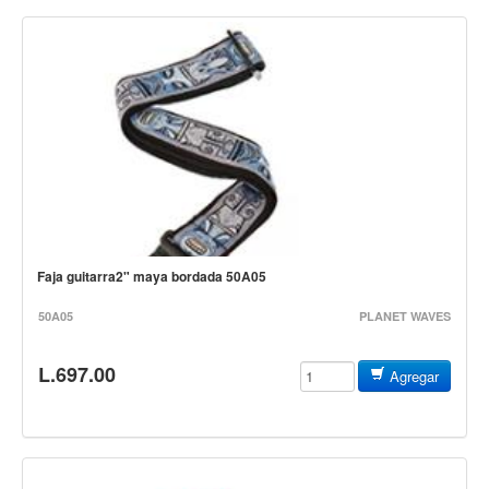
Campanas, lluvias y platillos
Herrajes y soportes
Cueros
Accesorios
Marcha
Redoblantes
Tambores
Bombos
Faja guitarra2" maya bordada 50A05
Multi-tenores
50A05
PLANET WAVES
Platillos
Baquetas, mazos y bolillos
L.697.00
Agregar
Pergaminos
Liras
Guiros