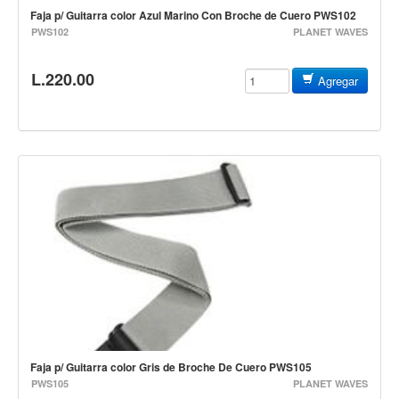
Teclado
Faja p/ Guitarra color Azul Marino Con Broche de Cuero PWS102
PWS102
PLANET WAVES
Teclado Digital
Piano Digital
L.220.00
Agregar
Sintetizadores
Controladores
Fundas
Amplificadores
Accesorios
Arco
Violin
Viola
Cello
Contrabajo
Faja p/ Guitarra color Gris de Broche De Cuero PWS105
PWS105
PLANET WAVES
Fundas y estuches