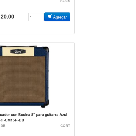
ALICE
120.00
Agregar
icador con Bocina 8" para guitarra Azul
RT-CM15R-DB
-DB
CORT