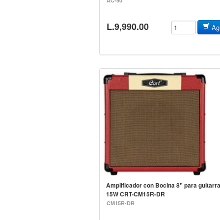
AC-50
L.9,990.00
Agr
Amplificador con Bocina 8" para guitarr
15W CRT-CM15R-DR
CM15R-DR