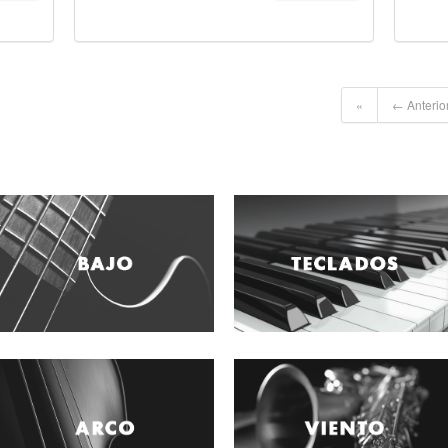
«
← Anterio