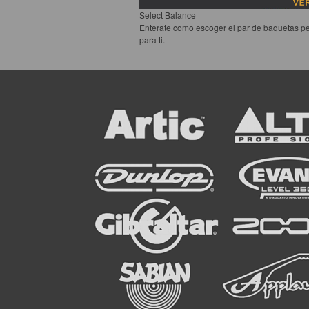
Select Balance
Enterate como escoger el par de baquetas pe
para ti.