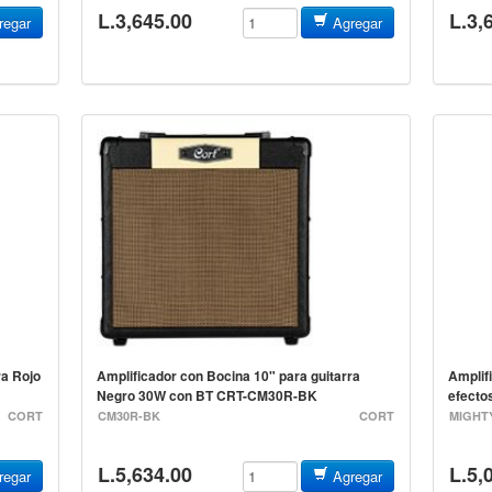
L.3,645.00
L.3,
egar
Agregar
ra Rojo
Amplificador con Bocina 10" para guitarra
Amplif
Negro 30W con BT CRT-CM30R-BK
efect
CORT
CM30R-BK
CORT
MIGHT
L.5,634.00
L.5,
egar
Agregar