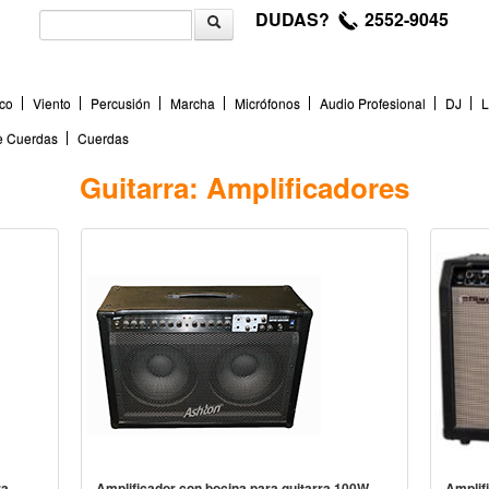
DUDAS?
2552-9045
co
Viento
Percusión
Marcha
Micrófonos
Audio Profesional
DJ
L
de Cuerdas
Cuerdas
Guitarra: Amplificadores
ra
Amplificador con bocina para guitarra 100W
Amplif