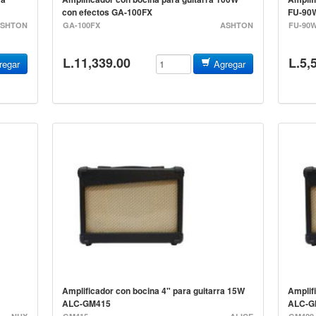
con efectos GA-100FX
FU-90
SHTON
GA-100FX
ASHTON
FU-90
L.11,339.00
L.5,
egar
Agregar
Amplificador con bocina 4" para guitarra 15W
Amplif
ALC-GM415
ALC-G