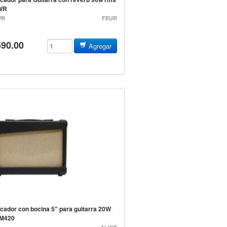
WR
WR
FEUR
590.00
Agregar
icador con bocina 5" para guitarra 20W
M420