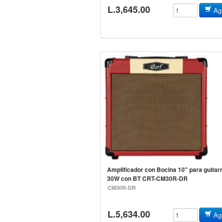
L.3,645.00
Agr
Amplificador con Bocina 10" para guitar
30W con BT CRT-CM30R-DR
CM30R-DR
L.5,634.00
Agr