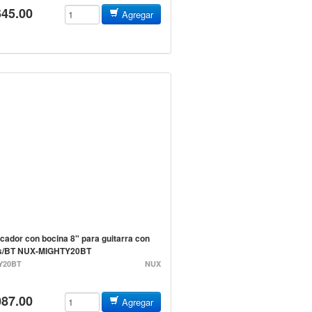
645.00
Agregar
icador con bocina 8" para guitarra con
os/BT NUX-MIGHTY20BT
Y20BT
NUX
087.00
Agregar