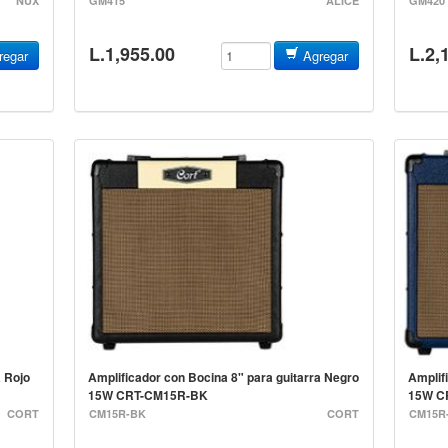
NUX
GM415
ALICE
GM420
L.1,955.00
L.2,
egar
Agregar
a Rojo
Amplificador con Bocina 8" para guitarra Negro
Amplif
15W CRT-CM15R-BK
15W C
CORT
CM15R-BK
CORT
CM15R