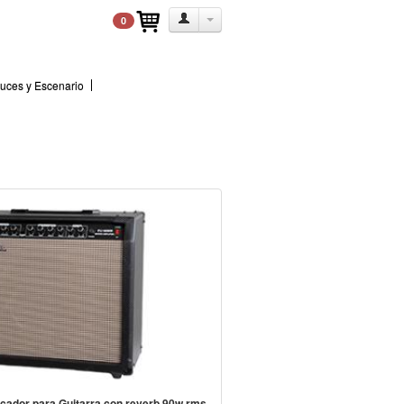
0
uces y Escenario
icador para Guitarra con reverb 90w rms