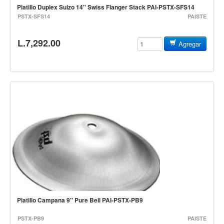
Accesorios
Platillo Duplex Suizo 14'' Swiss Flanger Stack PAI-PSTX-SFS14
PSTX-SFS14
PAISTE
Cables y Conectores
Instrumento
L.7,292.00
Agregar
Micrófono
Sonido
Parlante
Video y USB
Espigas y conectores
Accesorios
Otros Instrumentos de Cuerdas
Ukulele
Mandolina
Platillo Campana 9'' Pure Bell PAI-PSTX-PB9
Banjo
Mariachi
PSTX-PB9
PAISTE