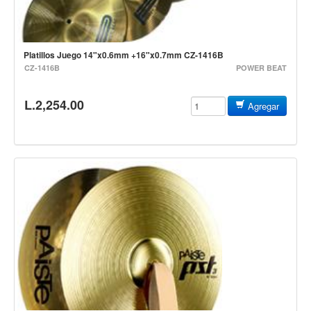
Baterias
Acustica
Electrica
Platillos Juego 14"x0.6mm +16"x0.7mm CZ-1416B
CZ-1416B
POWER BEAT
Pergaminos
Baquetas y mazos
L.2,254.00
Agregar
Platillos
Redoblantes
Pedestal para platillo
Pedestal para Hi-Hat
Pedestal para redoblante
Herrajes
Pedal
Trono
Accesorios