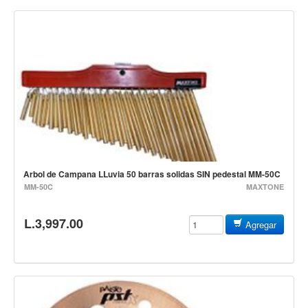
Campanas, lluvias y platillos
Herrajes y soportes
Cueros
Accesorios
Marcha
Redoblantes
Tambores
Multi-tenores
Arbol de Campana LLuvia 50 barras solidas SIN pedestal MM-50C
Bombos
MM-50C
MAXTONE
Platillos
L.3,997.00
Agregar
Baquetas, mazos y bolillos
Pergaminos
Liras
Guiros