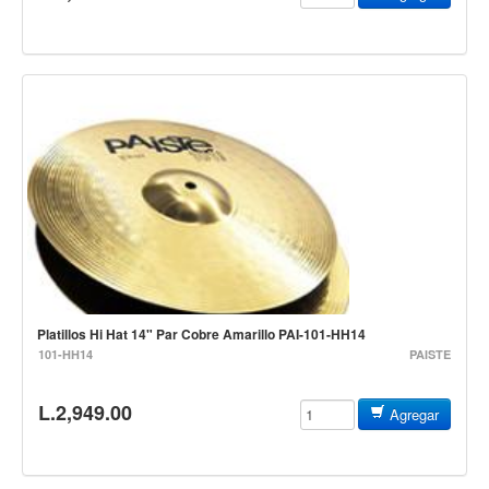
Mantenimiento y cuidado
Fajas y soportes
Fundas y estuches
Boquillas y abrazaderas
Accesorios
Percusión
Panderos
Percusión Latina
Tambores
Platillos Hi Hat 14" Par Cobre Amarillo PAI-101-HH14
Redoblantes
101-HH14
PAISTE
Bombos
L.2,949.00
Agregar
Kalimba
Xilófonos y liras