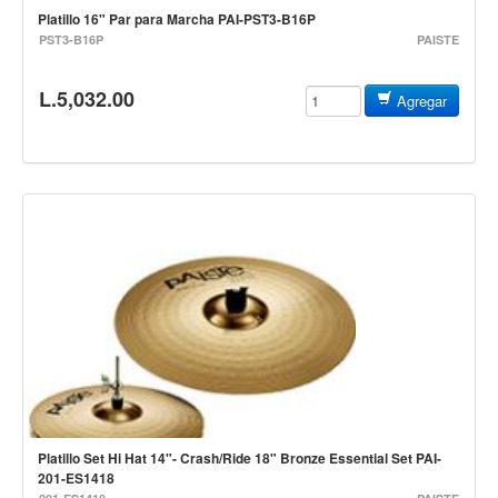
Teclado
Platillo 16" Par para Marcha PAI-PST3-B16P
PST3-B16P
PAISTE
Teclado Digital
Piano Digital
L.5,032.00
Agregar
Sintetizadores
Controladores
Fundas
Amplificadores
Accesorios
Arco
Violin
Viola
Cello
Contrabajo
Platillo Set Hi Hat 14"- Crash/Ride 18" Bronze Essential Set PAI-
201-ES1418
Fundas y estuches