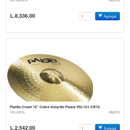
201-ES1418
PAISTE
Accesorios
L.8,336.00
Cuerdas
Agregar
Viento
Acordeón y concertinas
Armonica
Clarinete
Cornetas y cornos
Flauta y pitos
Melodica
Saxofon
Trompeta
Platillo Crash 16" Cobre Amarillo Paiste PAI-101-CR16
Tuba
101-CR16
PAISTE
Otros instrumentos de viento
L.2,542.00
Cañuelas
Agregar