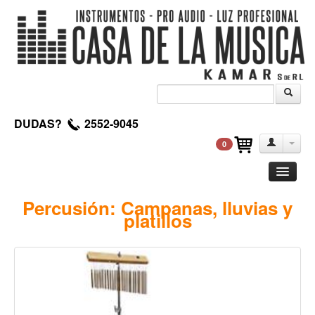
DUDAS?
2552-9045
0
Guitarra
Percusión: Campanas, lluvias y
platillos
Clasica
Acustica
Electrica
Amplificadores
Pedales de efectos