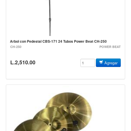
Estuches y fundas
Fajas y colgantes
Accesorios
Cuerdas
Arbol con Pedestal CBS-171 24 Tubos Power Beat CH-250
Bajos
CH-250
POWER BEAT
Electrico
L.2,510.00
Agregar
Acustico
Amplificadores
Pedales de efectos
Estuches y fundas
Fajas
Accesorios
Cuerdas