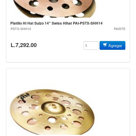
Controladores
Tornamesa
Platillo Hi Hat Suizo 14'' Swiss Hihat PAI-PSTX-SHH14
Mezcladora
PSTX-SHH14
PAISTE
Interfaz
L.7,292.00
Agregar
Agujas
Audifonos
Accesorios
Luces y Escenario
Luces Led
Laser
Strobos
Maquinas de humo y escenario
Controladores