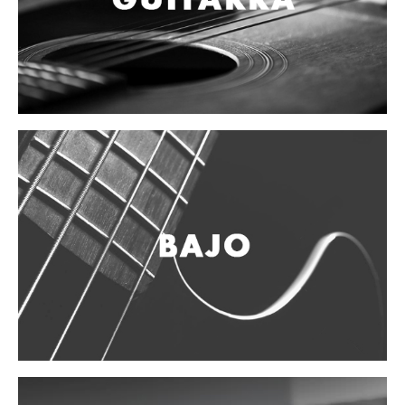
Teclado
Teclado Digital
Piano Digital
Sintetizadores
Controladores
Fundas
Amplificadores
Accesorios
Arco
Violin
Viola
Cello
Contrabajo
Fundas y estuches