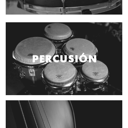
Mantenimiento y cuidado
Fajas y soportes
Fundas y estuches
Boquillas y abrazaderas
Accesorios
Percusión
Panderos
Percusión Latina
Tambores
Redoblantes
Bombos
Kalimba
Xilófonos y liras