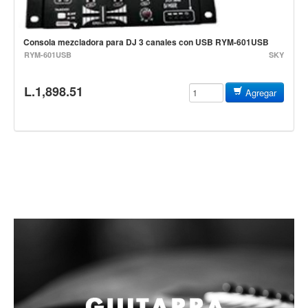
Baterias
Acustica
Consola mezcladora para DJ 3 canales con USB RYM-601USB
Electrica
RYM-601USB
SKY
Pergaminos
L.1,898.51
Baquetas y mazos
Agregar
Platillos
Redoblantes
Pedestal para platillo
Pedestal para Hi-Hat
Pedestal para redoblante
Herrajes
Pedal
Trono
Accesorios