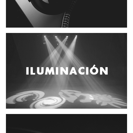
Cables
Audio Profesional
Columnas pasivas
Columnas activas
Amplificadores
Consolas mezcladoras
Procesadores y efectos
Monitores de estudio
Interfaz para grabación
Audífonos y monitoreo personal
Estantes y soportes
Instalaciones y publicidad
Accesorios
DJ