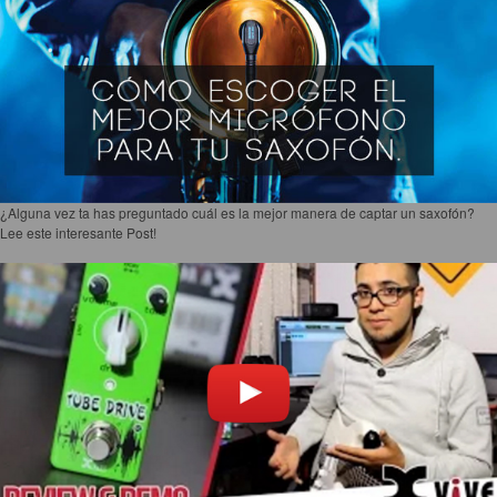
Accesorios
Cuerdas
Cuerdas
Guitarra Metal
Guitarra Nylon
Guitarra Electrica
¿Alguna vez ta has preguntado cuál es la mejor manera de captar un saxofón?
Lee este interesante Post!
Bajo
Violin
Otros instrumentos de arco
Otros instrumentos de Cuerdas