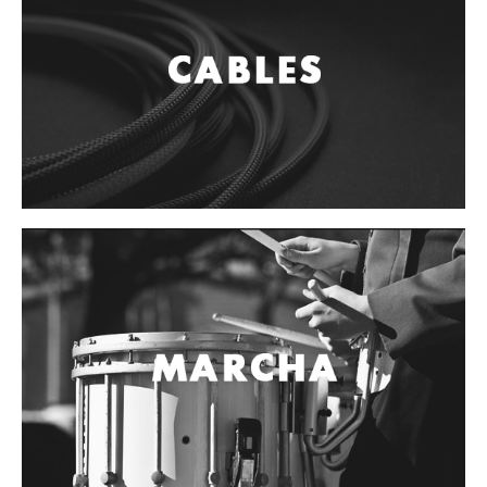
Controladores
Tornamesa
Mezcladora
Interfaz
Agujas
Audifonos
Accesorios
Luces y Escenario
Luces Led
Laser
Strobos
Maquinas de humo y escenario
Controladores