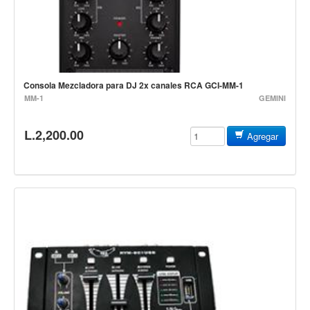
Estuches y fundas
Fajas y colgantes
Accesorios
Cuerdas
Consola Mezcladora para DJ 2x canales RCA GCI-MM-1
MM-1
GEMINI
Bajos
L.2,200.00
Electrico
Agregar
Acustico
Amplificadores
Pedales de efectos
Estuches y fundas
Fajas
Accesorios
Cuerdas