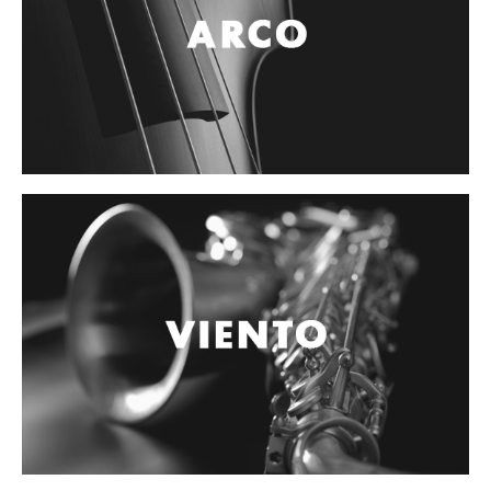
Campanas, lluvias y platillos
Herrajes y soportes
Cueros
Accesorios
Marcha
Redoblantes
Tambores
Bombos
Multi-tenores
Platillos
Baquetas, mazos y bolillos
Pergaminos
Liras
Guiros