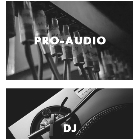
Vientos
Accesorios
Micrófonos
Mano alámbrico
Instrumento alámbrico
Inalámbrico de mano
Inalámbrico diadema y solapa
Inalámbrico para instrumento
Estudio
Corro y escenario
Instalaciones
Cámara, computadora y celular
Pedestales y soportes
Accesorios