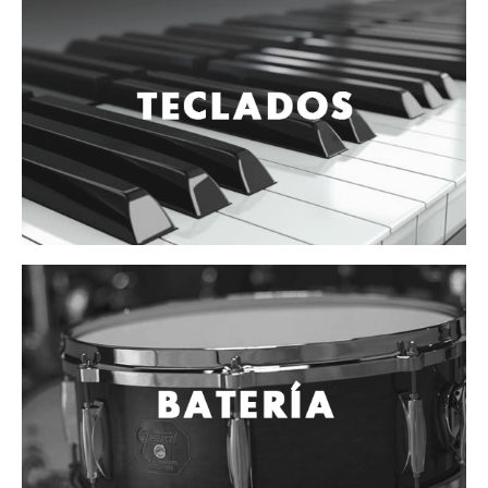
Accesorios
Cuerdas
Viento
Acordeón y concertinas
Armonica
Clarinete
Cornetas y cornos
Flauta y pitos
Melodica
Saxofon
Trompeta
Tuba
Otros instrumentos de viento
Cañuelas