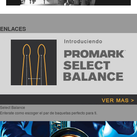
Accesorios
Cables y Conectores
Instrumento
ENLACES
Micrófono
Sonido
Parlante
Video y USB
Espigas y conectores
Accesorios
Otros Instrumentos de Cuerdas
Ukulele
Select Balance
Enterate como escoger el par de baquetas perfecto para ti.
Mandolina
Banjo
Mariachi