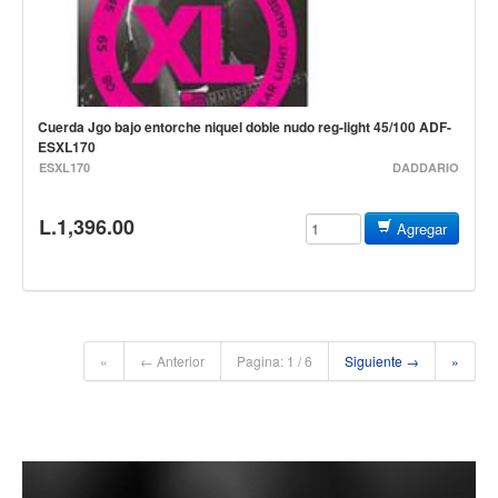
Accesorios
Cuerdas
Cuerdas
Cuerda Jgo bajo entorche niquel doble nudo reg-light 45/100 ADF-
Guitarra Metal
ESXL170
ESXL170
Guitarra Nylon
DADDARIO
Guitarra Electrica
L.1,396.00
Agregar
Bajo
Violin
Otros instrumentos de arco
Otros instrumentos de Cuerdas
«
← Anterior
Pagina: 1 / 6
Siguiente →
»