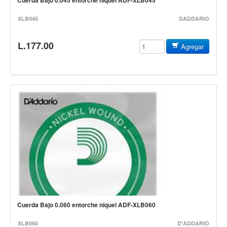
Cuerda Bajo 0.045 entorche niquel ADF-XLB045
Accesorios
XLB045
DADDARIO
Cuerdas
L.177.00
Viento
Agregar
Acordeón y concertinas
Armonica
Clarinete
Cornetas y cornos
Flauta y pitos
Melodica
Saxofon
Trompeta
Tuba
Cuerda Bajo 0.060 entorche niquel ADF-XLB060
Otros instrumentos de viento
Cañuelas
XLB060
D'ADDARIO