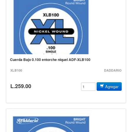
Controladores
Tornamesa
Mezcladora
Interfaz
Agujas
Audifonos
Cuerda Bajo 0.100 entorche niquel ADF-XLB100
Accesorios
XLB100
DADDARIO
Luces y Escenario
L.259.00
Luces Led
Agregar
Laser
Strobos
Maquinas de humo y escenario
Controladores