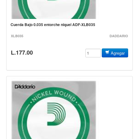
Baterias
Acustica
Electrica
Cuerda Bajo 0.035 entorche niquel ADF-XLB035
Pergaminos
XLB035
DADDARIO
Baquetas y mazos
Platillos
L.177.00
Agregar
Redoblantes
Pedestal para platillo
Pedestal para Hi-Hat
Pedestal para redoblante
Herrajes
Pedal
Trono
Accesorios