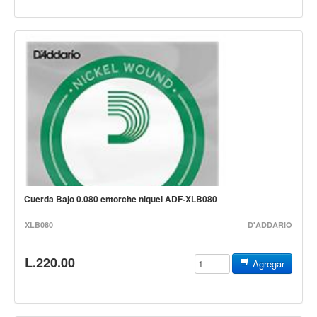
Vientos
Accesorios
Micrófonos
Mano alámbrico
Instrumento alámbrico
Inalámbrico de mano
Inalámbrico diadema y solapa
Inalámbrico para instrumento
Estudio
Cuerda Bajo 0.080 entorche niquel ADF-XLB080
Corro y escenario
XLB080
D'ADDARIO
Instalaciones
Cámara, computadora y celular
L.220.00
Agregar
Pedestales y soportes
Accesorios