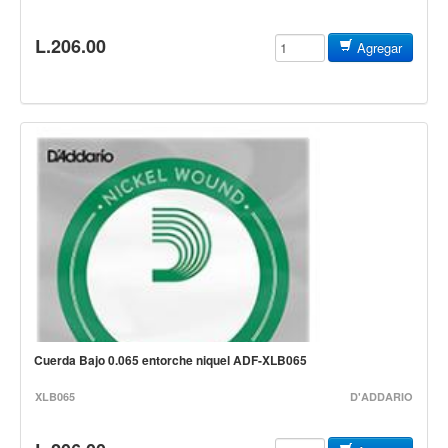
Mantenimiento y cuidado
L.206.00
Agregar
Fajas y soportes
Fundas y estuches
Boquillas y abrazaderas
Accesorios
Percusión
Panderos
Percusión Latina
Tambores
Redoblantes
Bombos
Cuerda Bajo 0.065 entorche niquel ADF-XLB065
Kalimba
XLB065
D'ADDARIO
Xilófonos y liras