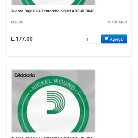
Teclado
Cuerda Bajo 0.040 entorche niquel ADF-XLB040
Teclado Digital
XLB040
D'ADDARIO
Piano Digital
Sintetizadores
L.177.00
Agregar
Controladores
Fundas
Amplificadores
Accesorios
Arco
Violin
Viola
Cello
Contrabajo
Fundas y estuches