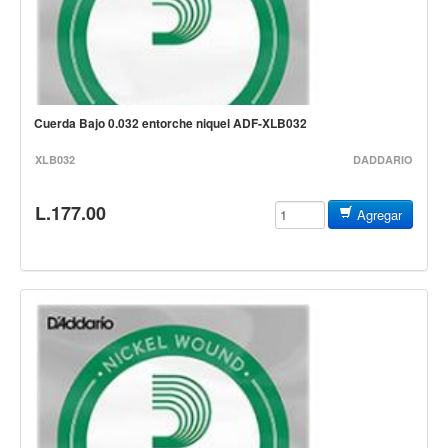
Estuches y fundas
Fajas y colgantes
Accesorios
Cuerdas
Cuerda Bajo 0.032 entorche niquel ADF-XLB032
Bajos
XLB032
DADDARIO
Electrico
L.177.00
Agregar
Acustico
Amplificadores
Pedales de efectos
Estuches y fundas
Fajas
Accesorios
Cuerdas