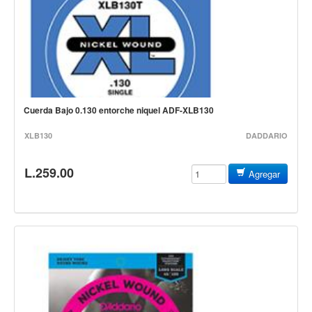
Accesorios
Cables y Conectores
Instrumento
Micrófono
Sonido
Cuerda Bajo 0.130 entorche niquel ADF-XLB130
Parlante
XLB130
DADDARIO
Video y USB
Espigas y conectores
L.259.00
Agregar
Accesorios
Otros Instrumentos de Cuerdas
Ukulele
Mandolina
Banjo
Mariachi