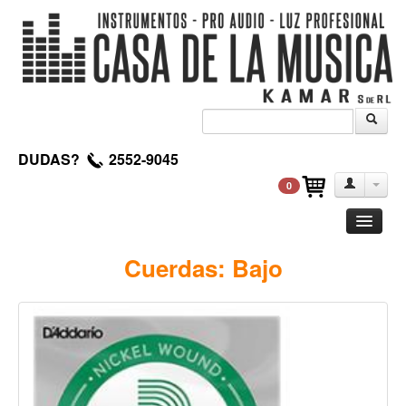
DUDAS?
2552-9045
0
Guitarra
Cuerdas: Bajo
Clasica
Acustica
Electrica
Amplificadores
Pedales de efectos