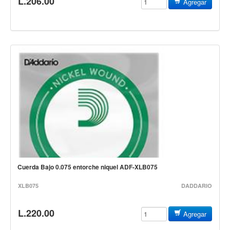
L.206.00
Campanas, lluvias y platillos
Agregar
Herrajes y soportes
Cueros
Accesorios
Marcha
Redoblantes
Tambores
Multi-tenores
Bombos
Platillos
Cuerda Bajo 0.075 entorche niquel ADF-XLB075
Baquetas, mazos y bolillos
Pergaminos
XLB075
DADDARIO
Liras
L.220.00
Agregar
Guiros