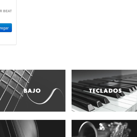
R BEAT
egar