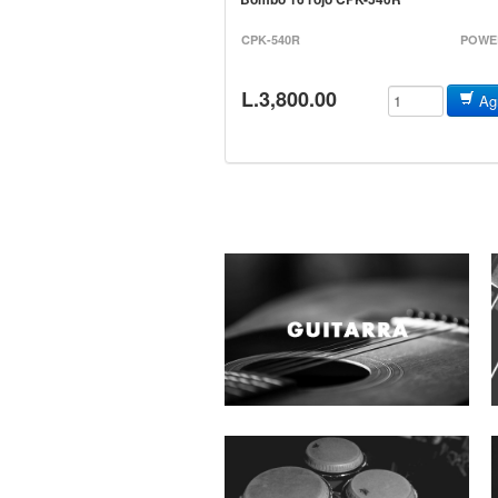
CPK-540R
POWE
L.3,800.00
Agr