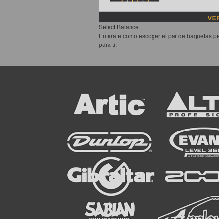
Select Balance
Enterate como escoger el par de baquetas pe
para ti.