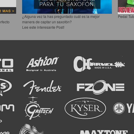
¿Alguna vez ta has preguntado cuál es la mejor
Pedal Tub
rfecto
manera de captar un saxofón?
Lee este interesante Post!