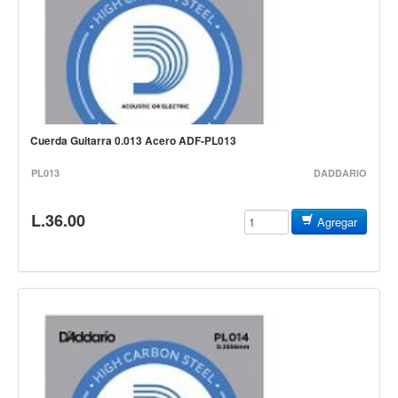
Accesorios
Cables y Conectores
Instrumento
Micrófono
Sonido
Cuerda Guitarra 0.013 Acero ADF-PL013
Parlante
PL013
DADDARIO
Video y USB
Espigas y conectores
L.36.00
Agregar
Accesorios
Otros Instrumentos de Cuerdas
Ukulele
Mandolina
Banjo
Mariachi