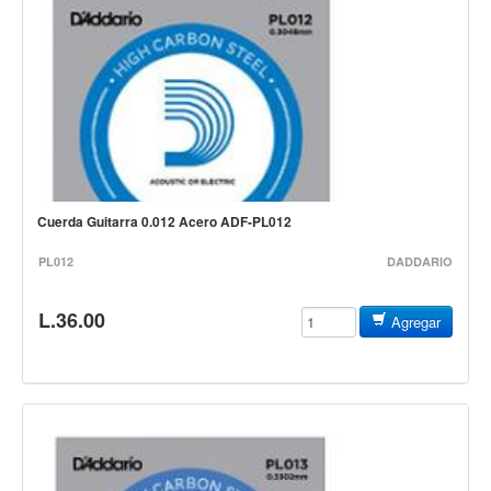
Controladores
Tornamesa
Mezcladora
Interfaz
Agujas
Audifonos
Cuerda Guitarra 0.012 Acero ADF-PL012
Accesorios
PL012
DADDARIO
Luces y Escenario
L.36.00
Luces Led
Agregar
Laser
Strobos
Maquinas de humo y escenario
Controladores