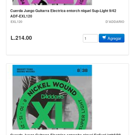
Teclado
Cuerda Juego Guitarra Electrica entorch niquel Sup-Light 9/42
Teclado Digital
ADF-EXL120
EXL120
D'ADDARIO
Piano Digital
Sintetizadores
L.214.00
Agregar
Controladores
Fundas
Amplificadores
Accesorios
Arco
Violin
Viola
Cello
Contrabajo
Fundas y estuches