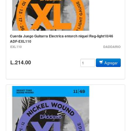
Estuches y fundas
Fajas y colgantes
Accesorios
Cuerdas
Cuerda Juego Guitarra Electrica entorch niquel Reg-light10/46
ADF-EXL110
Bajos
EXL110
DADDARIO
Electrico
L.214.00
Agregar
Acustico
Amplificadores
Pedales de efectos
Estuches y fundas
Fajas
Accesorios
Cuerdas