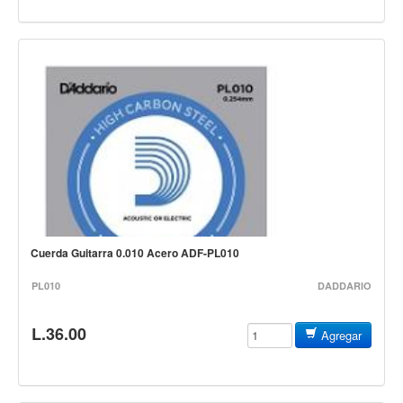
Vientos
Accesorios
Micrófonos
Mano alámbrico
Instrumento alámbrico
Inalámbrico de mano
Inalámbrico diadema y solapa
Inalámbrico para instrumento
Estudio
Cuerda Guitarra 0.010 Acero ADF-PL010
Corro y escenario
PL010
DADDARIO
Instalaciones
Cámara, computadora y celular
L.36.00
Agregar
Pedestales y soportes
Accesorios