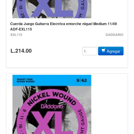
Baterias
Acustica
Electrica
Cuerda Juego Guitarra Electrica entorche niquel Medium 11/49
ADF-EXL115
Pergaminos
EXL115
DADDARIO
Baquetas y mazos
Platillos
L.214.00
Agregar
Redoblantes
Pedestal para platillo
Pedestal para Hi-Hat
Pedestal para redoblante
Herrajes
Pedal
Trono
Accesorios