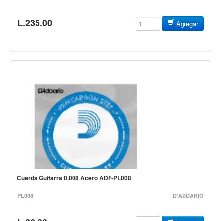
Mantenimiento y cuidado
L.235.00
Agregar
Fajas y soportes
Fundas y estuches
Boquillas y abrazaderas
Accesorios
Percusión
Panderos
Percusión Latina
Tambores
Redoblantes
Bombos
Cuerda Guitarra 0.008 Acero ADF-PL008
Kalimba
PL008
D'ADDARIO
Xilófonos y liras