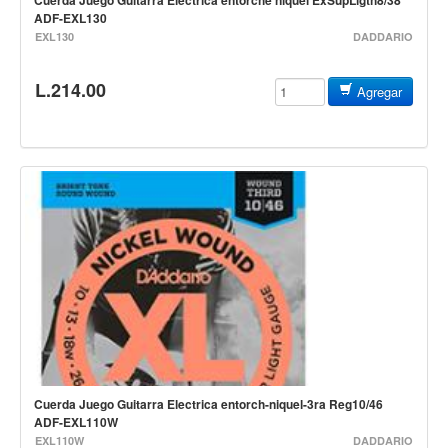
Cuerda Juego Guitarra Electrica entorche niquel ExSupLigth8/38
ADF-EXL130
Accesorios
EXL130
DADDARIO
Cuerdas
L.214.00
Viento
Agregar
Acordeón y concertinas
Armonica
Clarinete
Cornetas y cornos
Flauta y pitos
Melodica
Saxofon
Trompeta
Tuba
Cuerda Juego Guitarra Electrica entorch-niquel-3ra Reg10/46
Otros instrumentos de viento
ADF-EXL110W
Cañuelas
EXL110W
DADDARIO