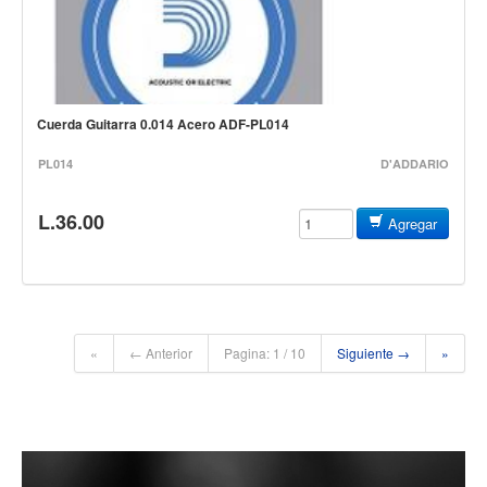
Accesorios
Cuerdas
Cuerdas
Cuerda Guitarra 0.014 Acero ADF-PL014
Guitarra Metal
PL014
Guitarra Nylon
D'ADDARIO
Guitarra Electrica
L.36.00
Agregar
Bajo
Violin
Otros instrumentos de arco
Otros instrumentos de Cuerdas
«
← Anterior
Pagina: 1 / 10
Siguiente →
»