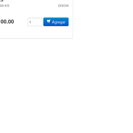
00-KS
DIXON
100.00
Agregar