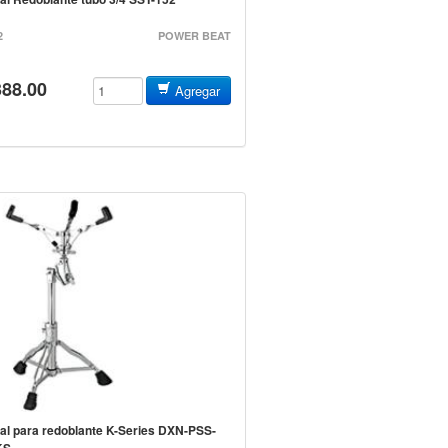
2
POWER BEAT
388.00
Agregar
al para redoblante K-Series DXN-PSS-
KS