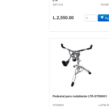
SST-216
POWE
L.2,550.00
Agr
Pedestal para redoblante LTR-S
STSN001
LATIN 