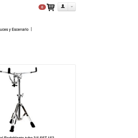
0
uces y Escenario
tal Redoblante tubo 3/4 SST-152