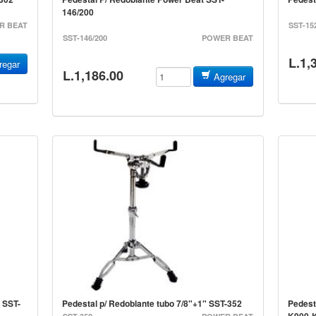
146/200
R BEAT
SST-15
SST-146/200
POWER BEAT
L.1,
egar
L.1,186.00
Agregar
 SST-
Pedestal p/ Redoblante tubo 7/8"+1" SST-352
Pedest
K900-