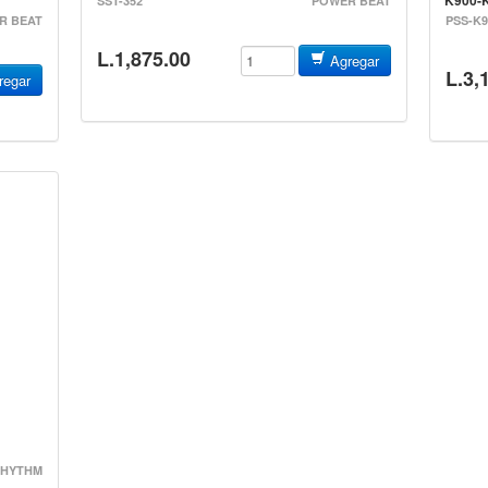
SST-352
POWER BEAT
R BEAT
PSS-K9
L.1,875.00
Agregar
L.3,
egar
TSN001
RHYTHM