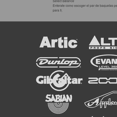
Select Balance
Enterate como escoger el par de baquetas pe
para ti.