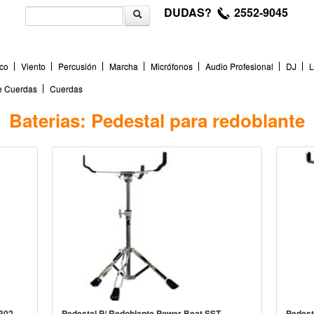
DUDAS?
2552-9045
co
Viento
Percusión
Marcha
Micrófonos
Audio Profesional
DJ
L
de Cuerdas
Cuerdas
Baterias: Pedestal para redoblante
SST-302
Pedestal P/ Redoblante Power Beat SST-
Pedes