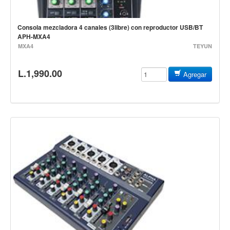
Teclado
Teclado Digital
Consola mezcladora 4 canales (3libre) con reproductor USB/BT
APH-MXA4
Piano Digital
MXA4
TEYUN
Sintetizadores
L.1,990.00
Controladores
Agregar
Fundas
Amplificadores
Accesorios
Arco
Violin
Viola
Cello
Contrabajo
Fundas y estuches