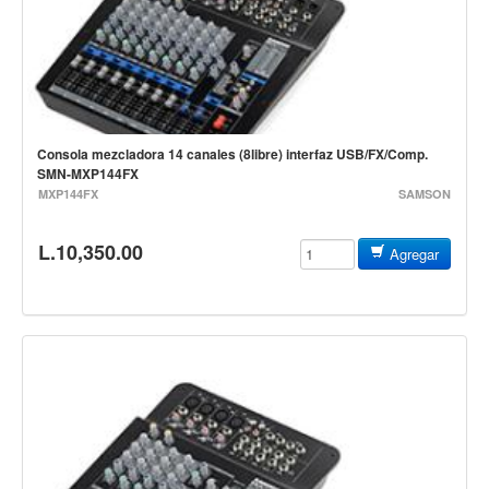
Estuches y fundas
Fajas y colgantes
Accesorios
Cuerdas
Consola mezcladora 14 canales (8libre) interfaz USB/FX/Comp.
Bajos
SMN-MXP144FX
MXP144FX
SAMSON
Electrico
Acustico
L.10,350.00
Agregar
Amplificadores
Pedales de efectos
Estuches y fundas
Fajas
Accesorios
Cuerdas