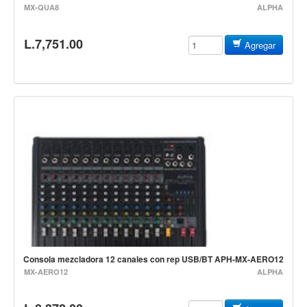
MX-QUA8
ALPHA
Mantenimiento y cuidado
Fajas y soportes
L.7,751.00
Agregar
Fundas y estuches
Boquillas y abrazaderas
Accesorios
Percusión
Panderos
Percusión Latina
Tambores
Redoblantes
Bombos
Consola mezcladora 12 canales con rep USB/BT APH-MX-AERO12
Kalimba
MX-AERO12
ALPHA
Xilófonos y liras