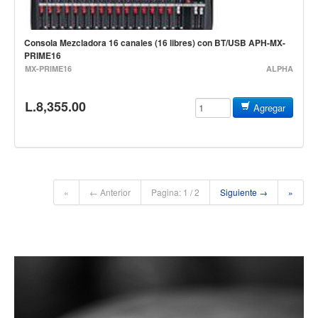
Accesorios
Cuerdas
Consola Mezcladora 16 canales (16 libres) con BT/USB APH-MX-
PRIME16
Cuerdas
MX-PRIME16
ALPHA
Guitarra Metal
L.8,355.00
Agregar
Guitarra Nylon
Guitarra Electrica
Bajo
Violin
«
← Anterior
Pagina: 1 / 2
Siguiente →
»
Otros instrumentos de arco
Otros instrumentos de Cuerdas