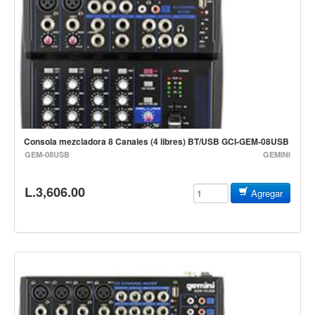
Cables
Audio Profesional
Columnas pasivas
Columnas activas
Amplificadores
Consolas mezcladoras
Consola mezcladora 8 Canales (4 libres) BT/USB GCI-GEM-08USB
Procesadores y efectos
GEM-08USB
GEMINI
Monitores de estudio
L.3,606.00
Agregar
Interfaz para grabación
Audífonos y monitoreo personal
Estantes y soportes
Instalaciones y publicidad
Accesorios
DJ