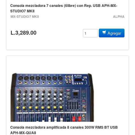
Consola mezcladora 7 canales (6libre) con Rep. USB APH-MX-
Accesorios
STUDIO7 MKII
Cuerdas
MX-STUDIO7 MKII
ALPHA
Viento
L.3,289.00
Agregar
Acordeón y concertinas
Armonica
Clarinete
Cornetas y cornos
Flauta y pitos
Melodica
Saxofon
Trompeta
Tuba
Otros instrumentos de viento
Consola mezcladora amplificada 8 canales 300W RMS BT USB
APH-MX-QUA8
Cañuelas