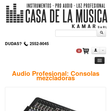
DUDAS?
2552-9045
0
Guitarra
Audio Profesional: Consolas
mezcladoras
Clasica
Acustica
Electrica
Amplificadores
Pedales de efectos