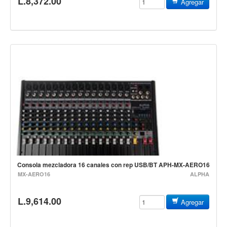
L.8,372.00
Campanas, lluvias y platillos
Agregar
Herrajes y soportes
Cueros
Accesorios
Marcha
Redoblantes
Tambores
Multi-tenores
Bombos
Platillos
Consola mezcladora 16 canales con rep USB/BT APH-MX-AERO16
Baquetas, mazos y bolillos
MX-AERO16
ALPHA
Pergaminos
Liras
L.9,614.00
Agregar
Guiros