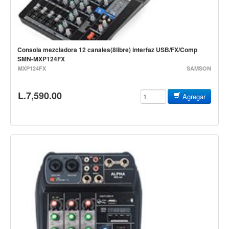
Baterias
Acustica
Electrica
Consola mezcladora 12 canales(8libre) interfaz USB/FX/Comp
Pergaminos
SMN-MXP124FX
Baquetas y mazos
MXP124FX
SAMSON
Platillos
L.7,590.00
Agregar
Redoblantes
Pedestal para platillo
Pedestal para Hi-Hat
Pedestal para redoblante
Herrajes
Pedal
Trono
Accesorios