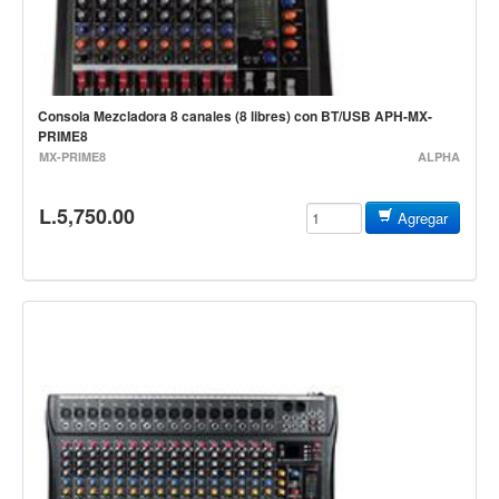
Accesorios
Cables y Conectores
Instrumento
Consola Mezcladora 8 canales (8 libres) con BT/USB APH-MX-
Micrófono
PRIME8
Sonido
MX-PRIME8
ALPHA
Parlante
L.5,750.00
Agregar
Video y USB
Espigas y conectores
Accesorios
Otros Instrumentos de Cuerdas
Ukulele
Mandolina
Banjo
Mariachi