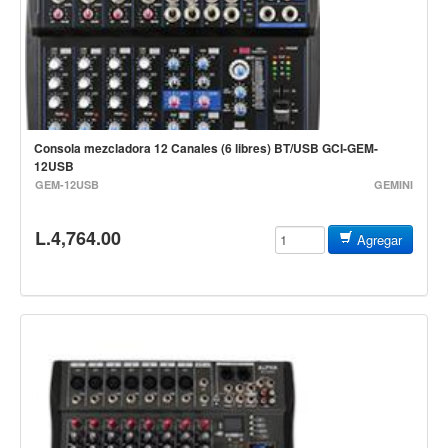
Controladores
Tornamesa
Mezcladora
Interfaz
Consola mezcladora 12 Canales (6 libres) BT/USB GCI-GEM-
Agujas
12USB
GEM-12USB
GEMINI
Audifonos
Accesorios
L.4,764.00
Agregar
Luces y Escenario
Luces Led
Laser
Strobos
Maquinas de humo y escenario
Controladores