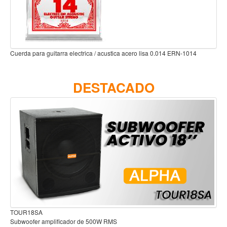
Accesorios
Cuerdas
Viento
014
Cuerda para guitarra electrica entorchado niquel 0.032 ERN-1132
Acordeón y concertinas
Armonica
DESTACADO
Clarinete
Cornetas y cornos
Flauta y pitos
Melodica
Saxofon
Trompeta
Tuba
Otros instrumentos de viento
Audífonos para estudio
Cañuelas