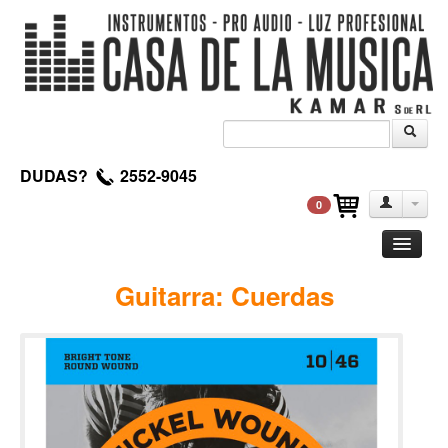
DUDAS?
2552-9045
0
Guitarra
Guitarra: Cuerdas
Clasica
Acustica
Electrica
Amplificadores
Pedales de efectos