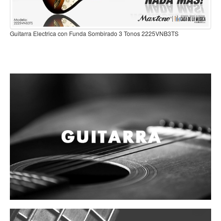
Campanas, lluvias y platillos
Herrajes y soportes
Guitarra Electrica con Funda Sombirado 3 Tonos 2225VNB3TS
Cueros
Accesorios
Marcha
Redoblantes
Tambores
Bombos
Multi-tenores
Platillos
Baquetas, mazos y bolillos
Pergaminos
Liras
Guiros