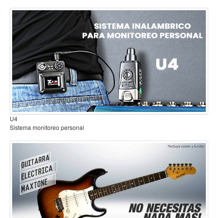
Mantenimiento y cuidado
Fajas y soportes
Fundas y estuches
Boquillas y abrazaderas
Accesorios
Percusión
B2
Panderos
Sistema inalambrico para guitarra o bajo
Percusión Latina
Tambores
Redoblantes
Bombos
Kalimba
Xilófonos y liras