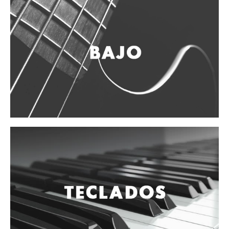
Vientos
Accesorios
Micrófonos
Mano alámbrico
Instrumento alámbrico
Inalámbrico de mano
Inalámbrico diadema y solapa
Inalámbrico para instrumento
Estudio
Corro y escenario
Instalaciones
Cámara, computadora y celular
Pedestales y soportes
Accesorios