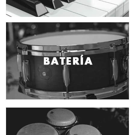
Cables
Audio Profesional
Columnas pasivas
Columnas activas
Amplificadores
Consolas mezcladoras
Procesadores y efectos
Monitores de estudio
Interfaz para grabación
Audífonos y monitoreo personal
Estantes y soportes
Instalaciones y publicidad
Accesorios
DJ