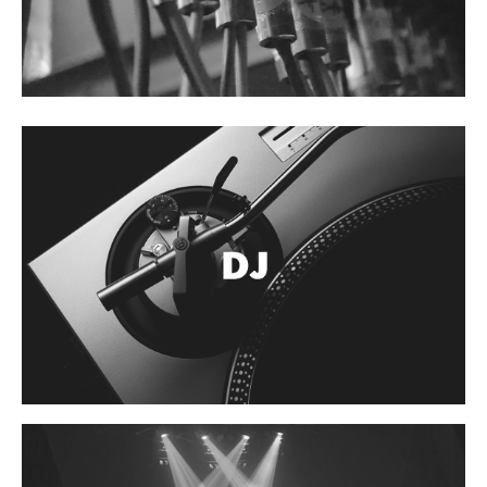
Accesorios
Cuerdas
Cuerdas
Guitarra Metal
Guitarra Nylon
Guitarra Electrica
Bajo
Violin
Otros instrumentos de arco
Otros instrumentos de Cuerdas