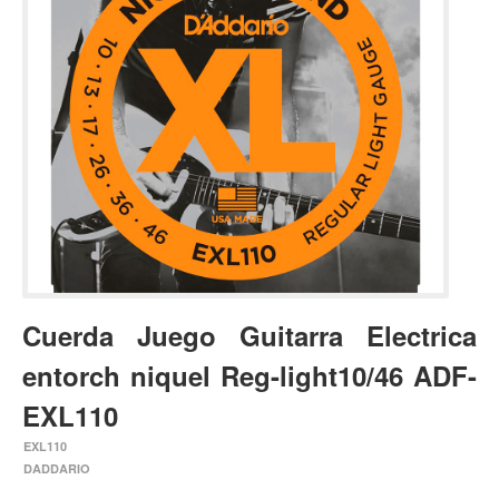
Estuches y fundas
Fajas y colgantes
Accesorios
Cuerdas
Bajos
Electrico
Acustico
Amplificadores
Pedales de efectos
Cuerda Juego Guitarra Electrica
Estuches y fundas
entorch niquel Reg-light10/46 ADF-
Fajas
EXL110
Accesorios
EXL110
Cuerdas
DADDARIO