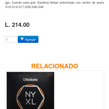
Baterias
Jgo. Cuerda para guit. Electrica Nickel entorchado con centro de acero
.010/.013/.017/.026/.036/.046
Acustica
Electrica
L. 214.00
Pergaminos
Baquetas y mazos
Agregar
Platillos
Redoblantes
Pedestal para platillo
Pedestal para Hi-Hat
RELACIONADO
Pedestal para redoblante
Herrajes
Pedal
Trono
Accesorios