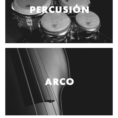
Controladores
Tornamesa
Mezcladora
Interfaz
Agujas
Audifonos
Accesorios
Luces y Escenario
Luces Led
Laser
Strobos
Maquinas de humo y escenario
Controladores