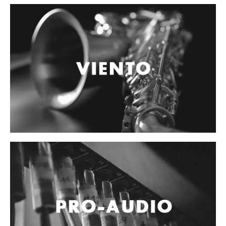
Accesorios
Cables y Conectores
Instrumento
Micrófono
Sonido
Parlante
Video y USB
Espigas y conectores
Accesorios
Otros Instrumentos de Cuerdas
Ukulele
Mandolina
Banjo
Mariachi