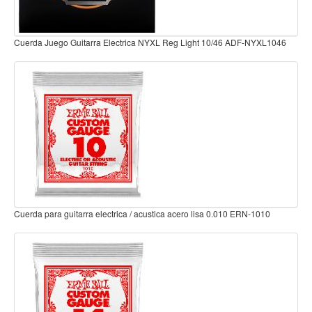
Teclado
Teclado Digital
XL1046
Cuerda para guitarra electrica / acustica acero lisa 0.015 ERN-1015
Piano Digital
Sintetizadores
Controladores
Fundas
Amplificadores
Accesorios
Arco
010
Cuerda para guitarra electrica / acustica acero lisa 0.017 ERN-1017
Violin
Viola
Cello
Contrabajo
Fundas y estuches