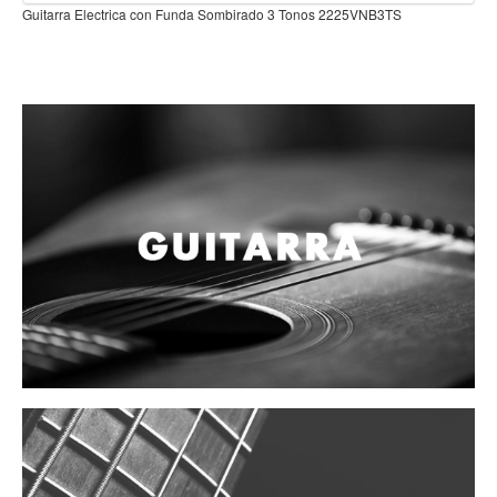
Teclado
tarra Electrica con Funda Sombirado 3 Tonos 2225VNB3TS
Teclado Digital
Piano Digital
Sintetizadores
Controladores
Fundas
Amplificadores
Accesorios
Arco
Violin
Viola
Cello
Contrabajo
Fundas y estuches