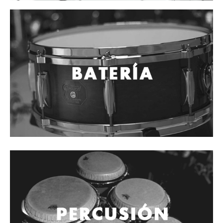
Mantenimiento y cuidado
Fajas y soportes
Fundas y estuches
Boquillas y abrazaderas
Accesorios
Percusión
Panderos
Percusión Latina
Tambores
Redoblantes
Bombos
Kalimba
Xilófonos y liras