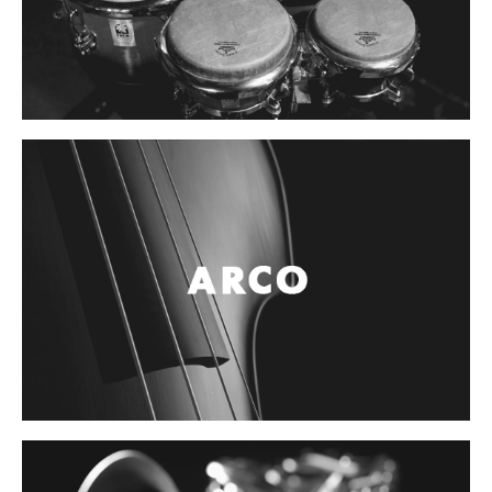
Campanas, lluvias y platillos
Herrajes y soportes
Cueros
Accesorios
Marcha
Redoblantes
Tambores
Multi-tenores
Bombos
Platillos
Baquetas, mazos y bolillos
Pergaminos
Liras
Guiros