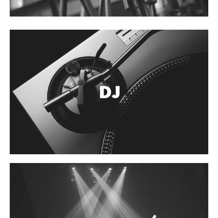
Cables
Audio Profesional
Columnas pasivas
Columnas activas
Amplificadores
Consolas mezcladoras
Procesadores y efectos
Monitores de estudio
Interfaz para grabación
Audífonos y monitoreo personal
Estantes y soportes
Instalaciones y publicidad
Accesorios
DJ