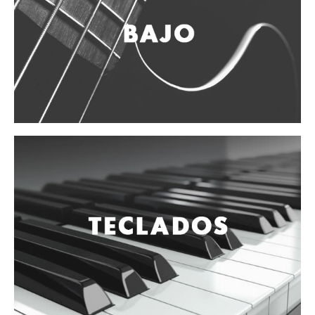
Accesorios
Cuerdas
Viento
Acordeón y concertinas
Armonica
Clarinete
Cornetas y cornos
Flauta y pitos
Melodica
Saxofon
Trompeta
Tuba
Otros instrumentos de viento
Cañuelas