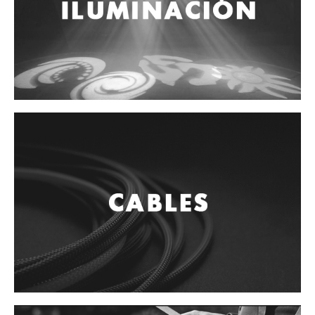
Controladores
Tornamesa
Mezcladora
Interfaz
Agujas
Audifonos
Accesorios
Luces y Escenario
Luces Led
Laser
Strobos
Maquinas de humo y escenario
Controladores