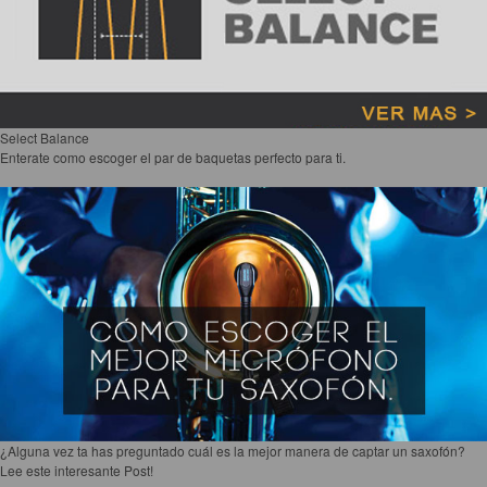
Accesorios
Cuerdas
Cuerdas
Guitarra Metal
Select Balance
Enterate como escoger el par de baquetas perfecto para ti.
Guitarra Nylon
Guitarra Electrica
Bajo
Violin
Otros instrumentos de arco
Otros instrumentos de Cuerdas
¿Alguna vez ta has preguntado cuál es la mejor manera de captar un saxofón?
Lee este interesante Post!