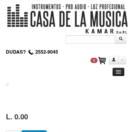
DUDAS?
2552-9045
0
Guitarra
Clasica
Acustica
Electrica
L. 0.00
Amplificadores
Pedales de efectos