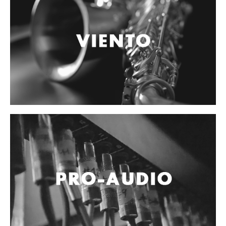
Vientos
Accesorios
Micrófonos
Mano alámbrico
Instrumento alámbrico
Inalámbrico de mano
Inalámbrico diadema y solapa
Inalámbrico para instrumento
Estudio
Corro y escenario
Instalaciones
Cámara, computadora y celular
Pedestales y soportes
Accesorios