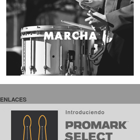
Accesorios
Cables y Conectores
Instrumento
Micrófono
Sonido
Parlante
Video y USB
Espigas y conectores
Accesorios
Otros Instrumentos de Cuerdas
ENLACES
Ukulele
Mandolina
Banjo
Mariachi