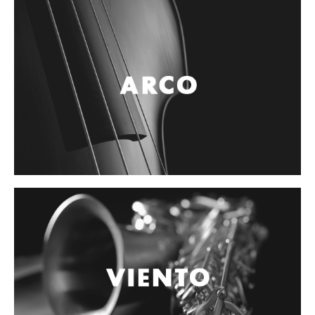
Controladores
Tornamesa
Mezcladora
Interfaz
Agujas
Audifonos
Accesorios
Luces y Escenario
Luces Led
Laser
Strobos
Maquinas de humo y escenario
Controladores