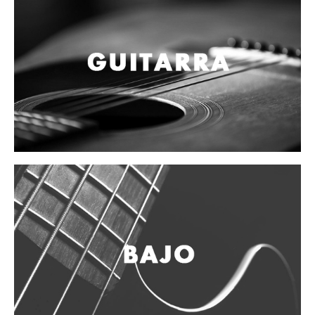
Campanas, lluvias y platillos
Herrajes y soportes
Cueros
Accesorios
Marcha
Redoblantes
Tambores
Bombos
Multi-tenores
Platillos
Baquetas, mazos y bolillos
Pergaminos
Liras
Guiros