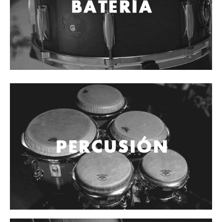
Cables
Audio Profesional
Columnas pasivas
Columnas activas
Amplificadores
Consolas mezcladoras
Procesadores y efectos
Monitores de estudio
Interfaz para grabación
Audífonos y monitoreo personal
Estantes y soportes
Instalaciones y publicidad
Accesorios
DJ