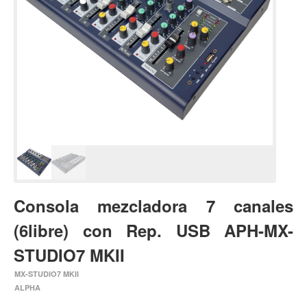
Estuches y fundas
Fajas y colgantes
Accesorios
Cuerdas
Bajos
Electrico
Acustico
Amplificadores
Pedales de efectos
Consola mezcladora 7 canales
Estuches y fundas
(6libre) con Rep. USB APH-MX-
Fajas
STUDIO7 MKII
Accesorios
MX-STUDIO7 MKII
Cuerdas
ALPHA