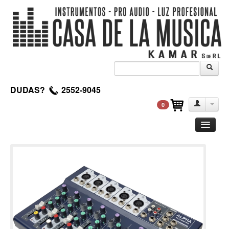
DUDAS?
2552-9045
0
Guitarra
Clasica
Acustica
Electrica
Amplificadores
Pedales de efectos