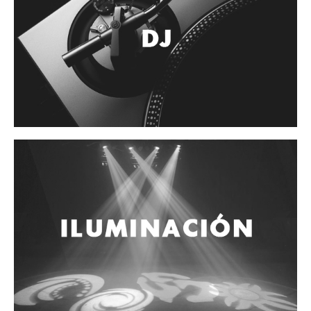
Accesorios
Cuerdas
Cuerdas
Guitarra Metal
Guitarra Nylon
Guitarra Electrica
Bajo
Violin
Otros instrumentos de arco
Otros instrumentos de Cuerdas