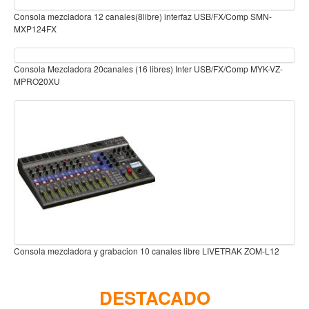
Teclado
Consola mezcladora 4 canales (3libre) con reproductor USB/BT APH-
MXA4
Teclado Digital
Piano Digital
Z-
Sintetizadores
Controladores
Fundas
Amplificadores
Accesorios
Arco
Consola mezcladora 7 canales (6libre) con Rep. USB APH-MX-STUDIO7
MKII
Violin
Viola
2
Cello
Contrabajo
DESTACADO
Fundas y estuches