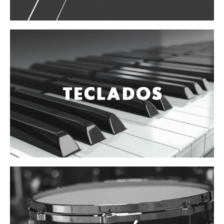
Vientos
Accesorios
Micrófonos
Mano alámbrico
Instrumento alámbrico
Inalámbrico de mano
Inalámbrico diadema y solapa
Inalámbrico para instrumento
Estudio
Corro y escenario
Instalaciones
Cámara, computadora y celular
Pedestales y soportes
Accesorios