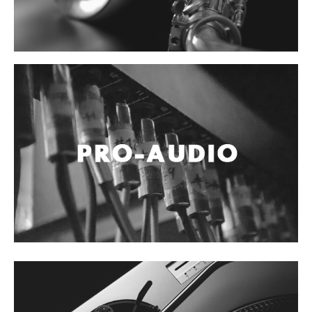
Accesorios
Cables y Conectores
Instrumento
Micrófono
Sonido
Parlante
Video y USB
Espigas y conectores
Accesorios
Otros Instrumentos de Cuerdas
Ukulele
Mandolina
Banjo
Mariachi