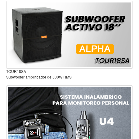
Accesorios
Cuerdas
Viento
Consola mezcladora amplificada 8 canales 300W RMS BT USB APH-MX-
QUA8
Acordeón y concertinas
Armonica
Clarinete
Cornetas y cornos
Audífonos para estudio
Flauta y pitos
Melodica
Saxofon
Trompeta
Tuba
Otros instrumentos de viento
Cañuelas