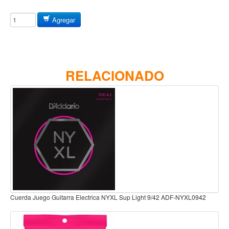
Baterias
Acustica
Agregar
Electrica
Pergaminos
Baquetas y mazos
RELACIONADO
Platillos
Redoblantes
Pedestal para platillo
Pedestal para Hi-Hat
Pedestal para redoblante
Herrajes
Pedal
Cuerda Juego Guitarra Electrica NYXL Medium 11/49 ADF-NYXL1149
Trono
Accesorios