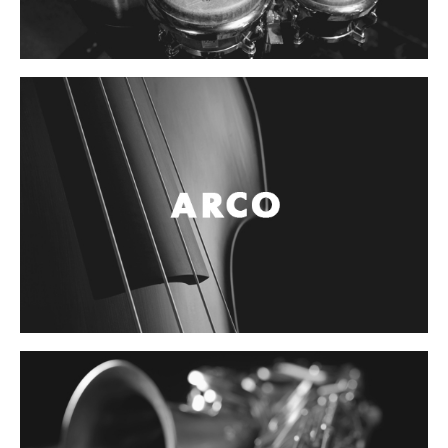
Controladores
Tornamesa
Mezcladora
Interfaz
Agujas
Audifonos
Accesorios
Luces y Escenario
Luces Led
Laser
Strobos
Maquinas de humo y escenario
Controladores