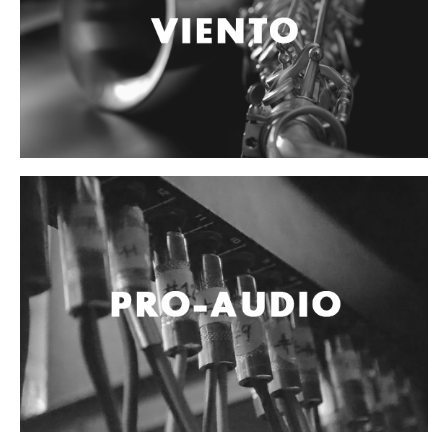
Accesorios
Cables y Conectores
Instrumento
Micrófono
Sonido
Parlante
Video y USB
Espigas y conectores
Accesorios
Otros Instrumentos de Cuerdas
Ukulele
Mandolina
Banjo
Mariachi