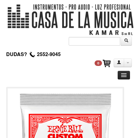
DUDAS?
2552-9045
0
Guitarra
Clasica
Acustica
Electrica
Amplificadores
Pedales de efectos