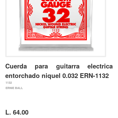
Estuches y fundas
Fajas y colgantes
Accesorios
Cuerdas
Bajos
Electrico
Acustico
Cuerda para guitarra electrica
Amplificadores
entorchado niquel 0.032 ERN-1132
Pedales de efectos
1132
Estuches y fundas
ERNIE BALL
Fajas
Accesorios
Cuerdas
L. 64.00