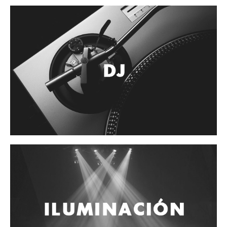
Accesorios
Cuerdas
Cuerdas
Guitarra Metal
Guitarra Nylon
Guitarra Electrica
Bajo
Violin
Otros instrumentos de arco
Otros instrumentos de Cuerdas