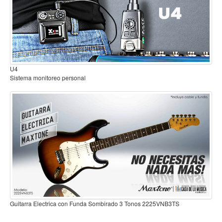
Mantenimiento y cuidado
Fajas y soportes
Fundas y estuches
B2
Boquillas y abrazaderas
Sistema inalambrico para guitarra o bajo
Accesorios
Percusión
Panderos
Percusión Latina
Tambores
Redoblantes
Bombos
Kalimba
Guitarra Electrica con Funda Sombirado 3 Tonos 2225VNB3TS
Xilófonos y liras