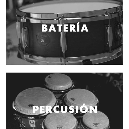
Cables
Audio Profesional
Columnas pasivas
Columnas activas
Amplificadores
Consolas mezcladoras
Procesadores y efectos
Monitores de estudio
Interfaz para grabación
Audífonos y monitoreo personal
Estantes y soportes
Instalaciones y publicidad
Accesorios
DJ