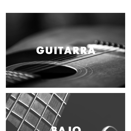
Campanas, lluvias y platillos
Herrajes y soportes
Cueros
Accesorios
Marcha
Redoblantes
Tambores
Bombos
Multi-tenores
Platillos
Baquetas, mazos y bolillos
Pergaminos
Liras
Guiros