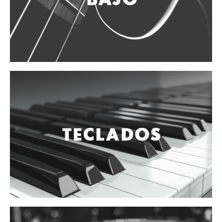
Vientos
Accesorios
Micrófonos
Mano alámbrico
Instrumento alámbrico
Inalámbrico de mano
Inalámbrico diadema y solapa
Inalámbrico para instrumento
Estudio
Corro y escenario
Instalaciones
Cámara, computadora y celular
Pedestales y soportes
Accesorios