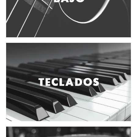
Vientos
Accesorios
Micrófonos
Mano alámbrico
Instrumento alámbrico
Inalámbrico de mano
Inalámbrico diadema y solapa
Inalámbrico para instrumento
Estudio
Corro y escenario
Instalaciones
Cámara, computadora y celular
Pedestales y soportes
Accesorios