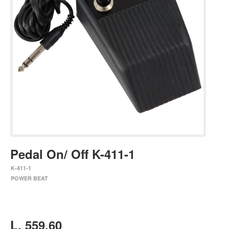
Estuches y fundas
Fajas y colgantes
Accesorios
Cuerdas
Bajos
Electrico
Acustico
Amplificadores
Pedales de efectos
Pedal On/ Off K-411-1
Estuches y fundas
K-411-1
Fajas
POWER BEAT
Accesorios
Cuerdas
L. 559.60