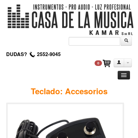
DUDAS?
2552-9045
0
Guitarra
Teclado: Accesorios
Clasica
Acustica
Electrica
Amplificadores
Pedales de efectos