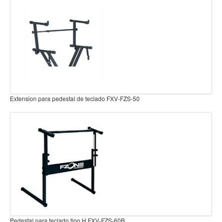
Teclado
Teclado Digital
Piano Digital
Sintetizadores
Controladores
Fundas
Pedestal para Teclado Negro Cierre Seguro Brasforma MBRT-03
Amplificadores
Accesorios
Arco
Violin
Viola
Cello
Contrabajo
Fundas y estuches
Pedal sostenido Sustain para Teclado MDL-P50