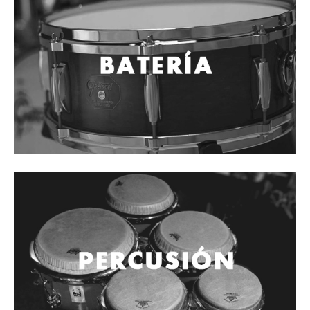
Cables
Audio Profesional
Columnas pasivas
Columnas activas
Amplificadores
Consolas mezcladoras
Procesadores y efectos
Monitores de estudio
Interfaz para grabación
Audífonos y monitoreo personal
Estantes y soportes
Instalaciones y publicidad
Accesorios
DJ