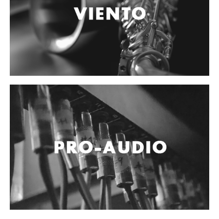
Accesorios
Cables y Conectores
Instrumento
Micrófono
Sonido
Parlante
Video y USB
Espigas y conectores
Accesorios
Otros Instrumentos de Cuerdas
Ukulele
Mandolina
Banjo
Mariachi