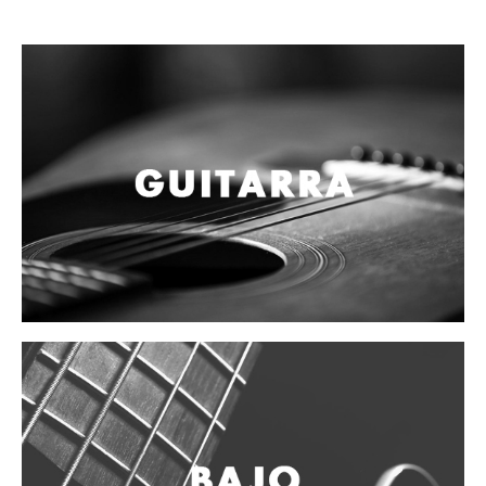
Campanas, lluvias y platillos
Herrajes y soportes
Cueros
Accesorios
Marcha
Redoblantes
Tambores
Multi-tenores
Bombos
Platillos
Baquetas, mazos y bolillos
Pergaminos
Liras
Guiros