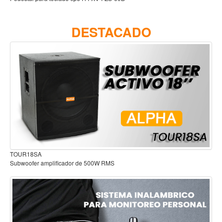
Accesorios
Cuerdas
DESTACADO
Viento
Acordeón y concertinas
Armonica
Clarinete
Cornetas y cornos
Flauta y pitos
Melodica
Audífonos para estudio
Saxofon
Trompeta
Tuba
Otros instrumentos de viento
Cañuelas