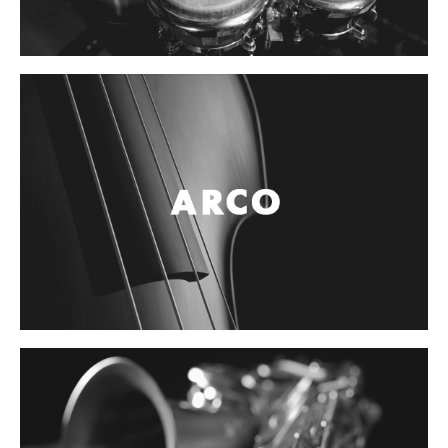
Controladores
Tornamesa
Mezcladora
Interfaz
Agujas
Audifonos
Accesorios
Luces y Escenario
Luces Led
Laser
Strobos
Maquinas de humo y escenario
Controladores