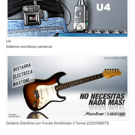
Mantenimiento y cuidado
Fajas y soportes
Fundas y estuches
B2
Boquillas y abrazaderas
Sistema inalambrico para guitarra o bajo
Accesorios
Percusión
Panderos
Percusión Latina
Tambores
Redoblantes
Bombos
Kalimba
Guitarra Electrica con Funda Sombirado 3 Tonos 2225VNB3TS
VNB3TS
Xilófonos y liras