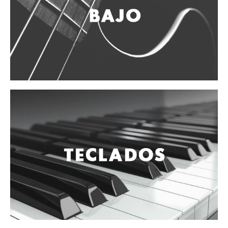
Vientos
Accesorios
Micrófonos
Mano alámbrico
Instrumento alámbrico
Inalámbrico de mano
Inalámbrico diadema y solapa
Inalámbrico para instrumento
Estudio
Corro y escenario
Instalaciones
Cámara, computadora y celular
Pedestales y soportes
Accesorios