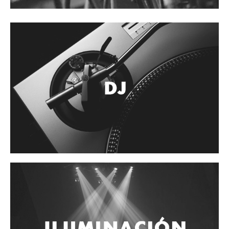
Accesorios
Cuerdas
Cuerdas
Guitarra Metal
Guitarra Nylon
Guitarra Electrica
Bajo
Violin
Otros instrumentos de arco
Otros instrumentos de Cuerdas