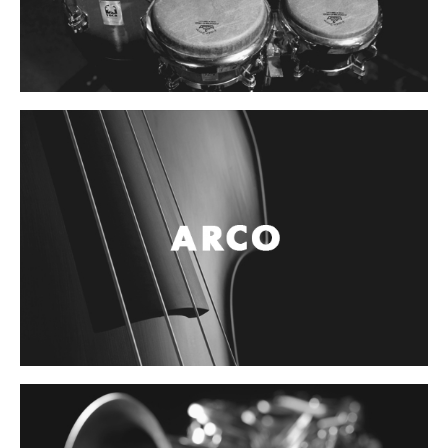
Controladores
Tornamesa
Mezcladora
Interfaz
Agujas
Audifonos
Accesorios
Luces y Escenario
Luces Led
Laser
Strobos
Maquinas de humo y escenario
Controladores