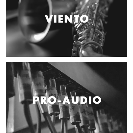
Accesorios
Cables y Conectores
Instrumento
Micrófono
Sonido
Parlante
Video y USB
Espigas y conectores
Accesorios
Otros Instrumentos de Cuerdas
Ukulele
Mandolina
Banjo
Mariachi