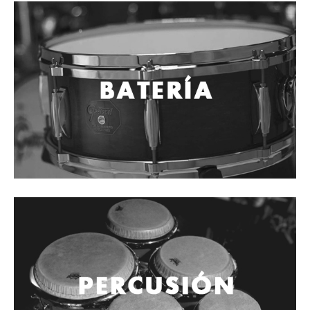
Cables
Audio Profesional
Columnas pasivas
Columnas activas
Amplificadores
Consolas mezcladoras
Procesadores y efectos
Monitores de estudio
Interfaz para grabación
Audífonos y monitoreo personal
Estantes y soportes
Instalaciones y publicidad
Accesorios
DJ