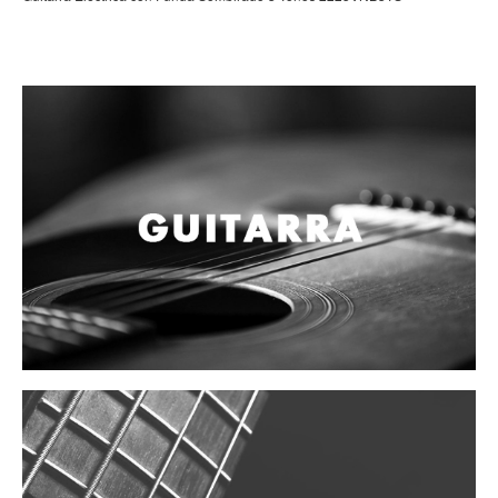
Campanas, lluvias y platillos
Herrajes y soportes
Cueros
Accesorios
Marcha
Redoblantes
Tambores
Multi-tenores
Bombos
Platillos
Baquetas, mazos y bolillos
Pergaminos
Liras
Guiros