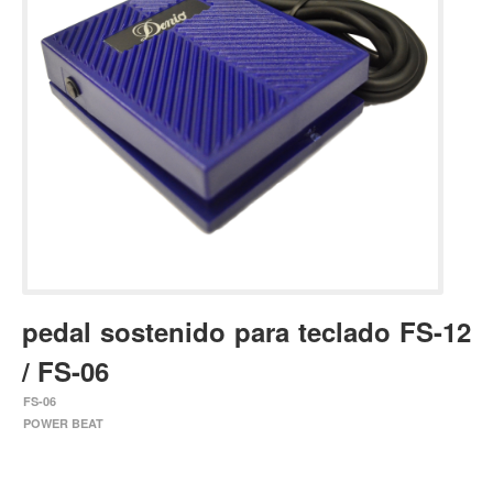
Estuches y fundas
Fajas y colgantes
Accesorios
Cuerdas
Bajos
Electrico
Acustico
Amplificadores
Pedales de efectos
pedal sostenido para teclado FS-12
Estuches y fundas
/ FS-06
Fajas
FS-06
Accesorios
POWER BEAT
Cuerdas