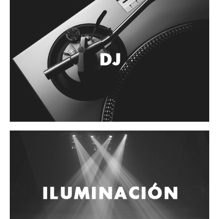
Accesorios
Cuerdas
Cuerdas
Guitarra Metal
Guitarra Nylon
Guitarra Electrica
Bajo
Violin
Otros instrumentos de arco
Otros instrumentos de Cuerdas