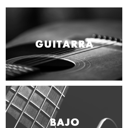
Campanas, lluvias y platillos
Herrajes y soportes
Cueros
Accesorios
Marcha
Redoblantes
Tambores
Bombos
Multi-tenores
Platillos
Baquetas, mazos y bolillos
Pergaminos
Liras
Guiros