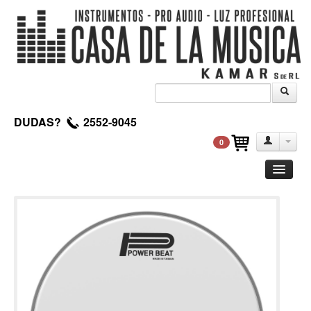
DUDAS?
2552-9045
0
Guitarra
Clasica
Acustica
Electrica
Amplificadores
Pedales de efectos