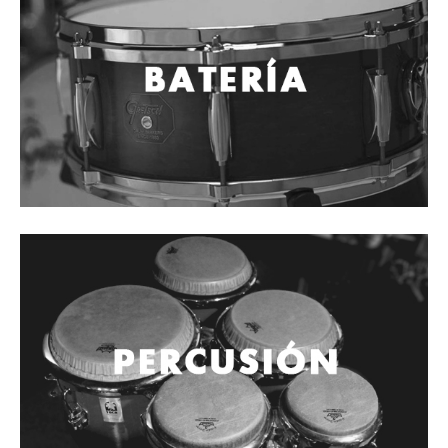
Cables
Audio Profesional
Columnas pasivas
Columnas activas
Amplificadores
Consolas mezcladoras
Procesadores y efectos
Monitores de estudio
Interfaz para grabación
Audífonos y monitoreo personal
Estantes y soportes
Instalaciones y publicidad
Accesorios
DJ