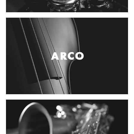
Controladores
Tornamesa
Mezcladora
Interfaz
Agujas
Audifonos
Accesorios
Luces y Escenario
Luces Led
Laser
Strobos
Maquinas de humo y escenario
Controladores