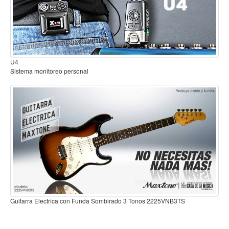
Mantenimiento y cuidado
Fajas y soportes
Fundas y estuches
B2
Sistema inalambrico para guitarra o bajo
Boquillas y abrazaderas
Accesorios
Percusión
Panderos
Percusión Latina
Tambores
Redoblantes
Bombos
Guitarra Electrica con Funda Sombirado 3 Tonos 2225VNB3
Kalimba
225VNB3TS
Xilófonos y liras