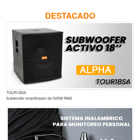
Accesorios
DESTACADO
Cuerdas
Viento
Acordeón y concertinas
Armonica
Clarinete
Cornetas y cornos
Flauta y pitos
Melodica
Audífonos para estudio
Saxofon
Trompeta
Tuba
Otros instrumentos de viento
Cañuelas