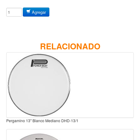
Baterias
Acustica
Agregar
Electrica
Pergaminos
Baquetas y mazos
RELACIONADO
Platillos
Redoblantes
Pedestal para platillo
Pedestal para Hi-Hat
Pedestal para redoblante
Herrajes
Pedal
Pergamino 14'' Inferior DHD-14/S
Trono
Accesorios