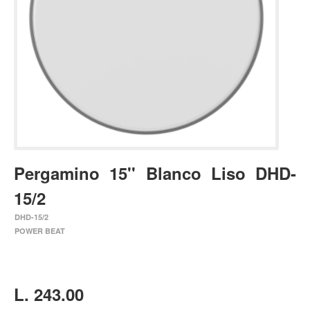
Estuches y fundas
Fajas y colgantes
Accesorios
Cuerdas
Bajos
Electrico
Acustico
Pergamino 15'' Blanco Liso DHD-
Amplificadores
15/2
Pedales de efectos
DHD-15/2
Estuches y fundas
POWER BEAT
Fajas
Accesorios
Cuerdas
L. 243.00