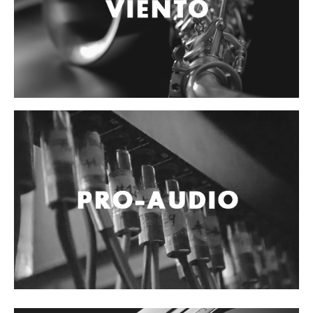
Accesorios
Cables y Conectores
Instrumento
Micrófono
Sonido
Parlante
Video y USB
Espigas y conectores
Accesorios
Otros Instrumentos de Cuerdas
Ukulele
Mandolina
Banjo
Mariachi