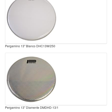
Teclado
Teclado Digital
Piano Digital
Sintetizadores
Controladores
Fundas
Pergamino 14'' Blanco DHD-14B/1
Amplificadores
Accesorios
Arco
Violin
Viola
Cello
Contrabajo
Pergamino 14'' Diamante DMDHD-14/1
Fundas y estuches