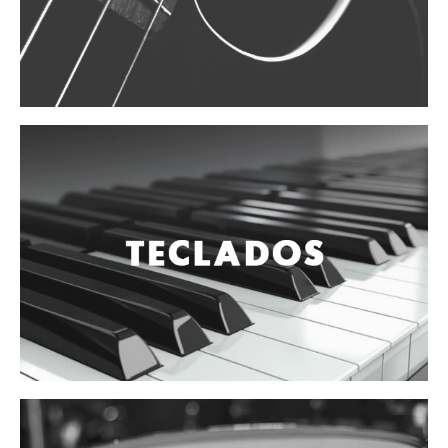
Vientos
Accesorios
Micrófonos
Mano alámbrico
Instrumento alámbrico
Inalámbrico de mano
Inalámbrico diadema y solapa
Inalámbrico para instrumento
Estudio
Corro y escenario
Instalaciones
Cámara, computadora y celular
Pedestales y soportes
Accesorios