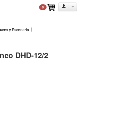
0
uces y Escenario
anco DHD-12/2