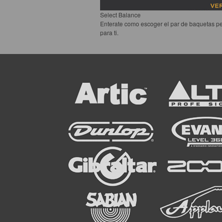
Select Balance
Enterate como escoger el par de baquetas pe
para ti.