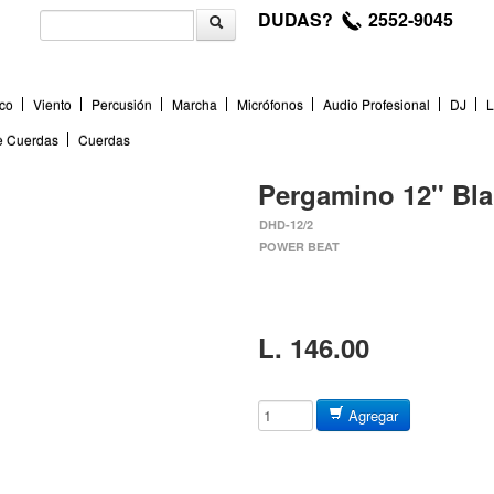
DUDAS?
2552-9045
co
Viento
Percusión
Marcha
Micrófonos
Audio Profesional
DJ
L
de Cuerdas
Cuerdas
Pergamino 12'' Bl
DHD-12/2
POWER BEAT
L. 146.00
Agregar