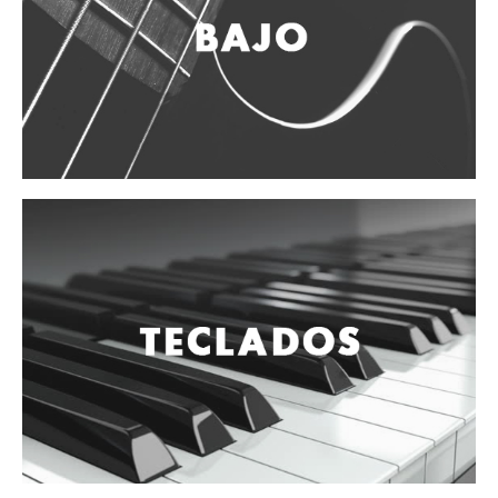
Campanas, lluvias y platillos
Herrajes y soportes
Cueros
Accesorios
Marcha
Redoblantes
Tambores
Multi-tenores
Bombos
Platillos
Baquetas, mazos y bolillos
Pergaminos
Liras
Guiros