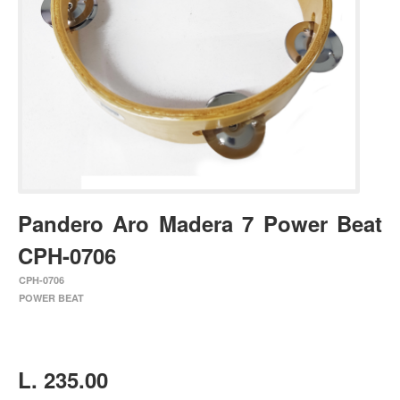
Estuches y fundas
Fajas y colgantes
Accesorios
Cuerdas
Bajos
Electrico
Acustico
Pandero Aro Madera 7 Power Beat
Amplificadores
CPH-0706
Pedales de efectos
CPH-0706
Estuches y fundas
POWER BEAT
Fajas
Accesorios
Cuerdas
L. 235.00