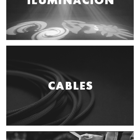
Accesorios
Cuerdas
Cuerdas
Guitarra Metal
Guitarra Nylon
Guitarra Electrica
Bajo
Violin
Otros instrumentos de arco
Otros instrumentos de Cuerdas