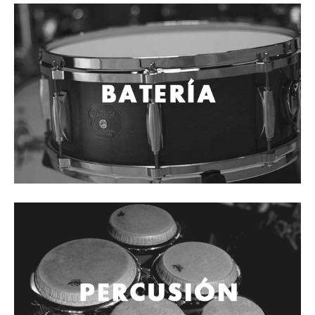
Vientos
Accesorios
Micrófonos
Mano alámbrico
Instrumento alámbrico
Inalámbrico de mano
Inalámbrico diadema y solapa
Inalámbrico para instrumento
Estudio
Corro y escenario
Instalaciones
Cámara, computadora y celular
Pedestales y soportes
Accesorios