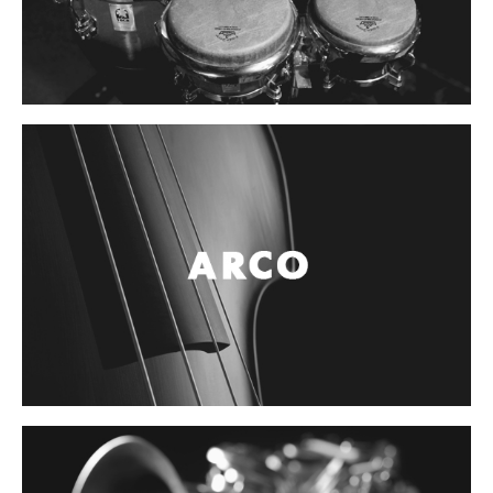
Cables
Audio Profesional
Columnas pasivas
Columnas activas
Amplificadores
Consolas mezcladoras
Procesadores y efectos
Monitores de estudio
Interfaz para grabación
Audífonos y monitoreo personal
Estantes y soportes
Instalaciones y publicidad
Accesorios
DJ