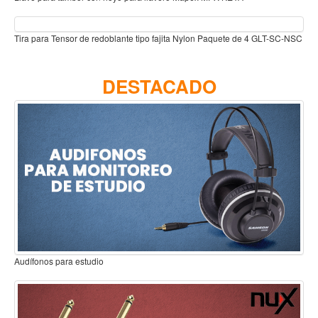
Teclado
Teclado Digital
Tira para Tensor de redoblante tipo fajita Nylon Paquete de 4 GLT-SC-NSC
Piano Digital
Sintetizadores
DESTACADO
Controladores
Fundas
Amplificadores
Accesorios
Arco
Violin
Viola
Audífonos para estudio
Cello
Contrabajo
Fundas y estuches