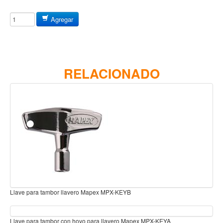
Baterias
Acustica
Agregar
Electrica
Pergaminos
Baquetas y mazos
RELACIONADO
Platillos
Redoblantes
Pedestal para platillo
Pedestal para Hi-Hat
Pedestal para redoblante
Herrajes
Pedal
Llave para tambor llavero Mapex MPX-KEYB
Trono
Accesorios
Llave para tambor con hoyo para llavero Mapex MPX-KEYA