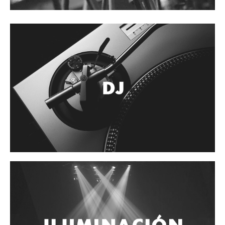
Accesorios
Cables y Conectores
Instrumento
Micrófono
Sonido
Parlante
Video y USB
Espigas y conectores
Accesorios
Otros Instrumentos de Cuerdas
Ukulele
Mandolina
Banjo
Mariachi