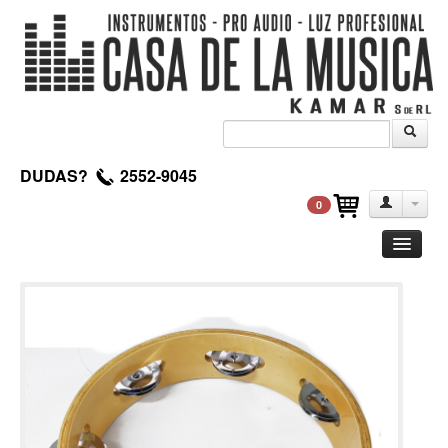
DUDAS?
2552-9045
0
Guitarra
Clasica
Acustica
Electrica
Amplificadores
Pedales de efectos