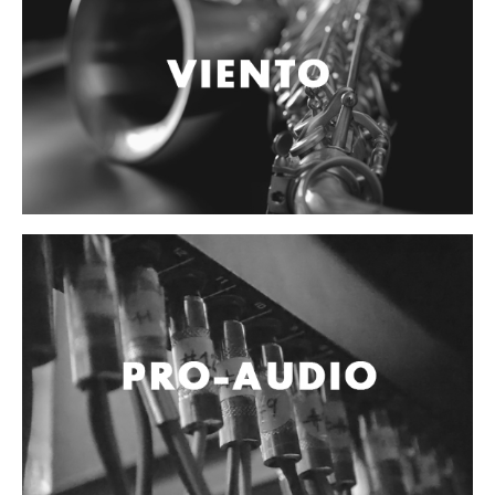
Controladores
Tornamesa
Mezcladora
Interfaz
Agujas
Audifonos
Accesorios
Luces y Escenario
Luces Led
Laser
Strobos
Maquinas de humo y escenario
Controladores