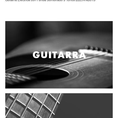
Mantenimiento y cuidado
Fajas y soportes
Fundas y estuches
Boquillas y abrazaderas
Accesorios
Percusión
Panderos
Percusión Latina
Tambores
Redoblantes
Bombos
Kalimba
Xilófonos y liras