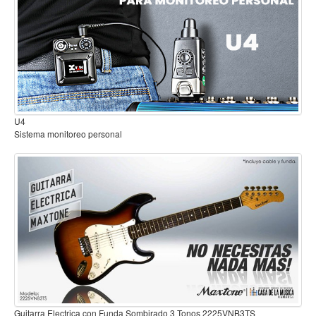
Mantenimiento y cuidado
Fajas y soportes
Fundas y estuches
Boquillas y abrazaderas
Accesorios
B2
Sistema inalambrico para guitarra o bajo
Percusión
Panderos
Percusión Latina
Tambores
Redoblantes
Bombos
Kalimba
Xilófonos y liras
Guitarra Electrica con Funda Sombirado 3 Tonos 2225VNB3TS