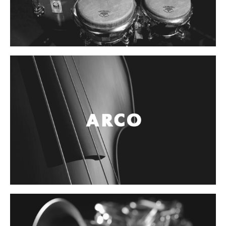
Controladores
Tornamesa
Mezcladora
Interfaz
Agujas
Audifonos
Accesorios
Luces y Escenario
Luces Led
Laser
Strobos
Maquinas de humo y escenario
Controladores