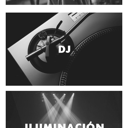
Accesorios
Cuerdas
Cuerdas
Guitarra Metal
Guitarra Nylon
Guitarra Electrica
Bajo
Violin
Otros instrumentos de arco
Otros instrumentos de Cuerdas