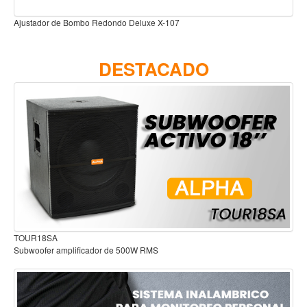
Accesorios
Ajustador de Redoblante Redondo Deluxe X-108
Cuerdas
Viento
DESTACADO
Acordeón y concertinas
Armonica
Clarinete
Cornetas y cornos
Flauta y pitos
Melodica
Saxofon
Trompeta
Audífonos para estudio
Tuba
Otros instrumentos de viento
Cañuelas