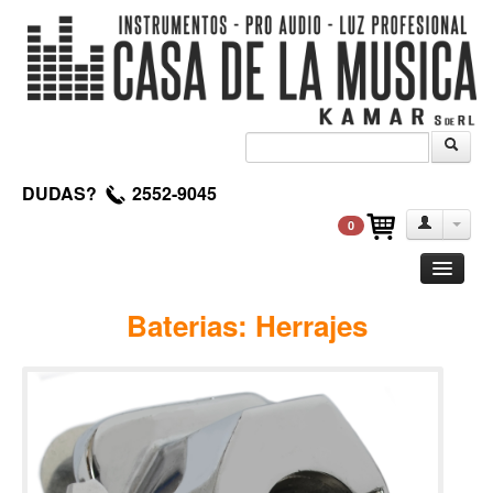
DUDAS?
2552-9045
0
Guitarra
Baterias: Herrajes
Clasica
Acustica
Electrica
Amplificadores
Pedales de efectos