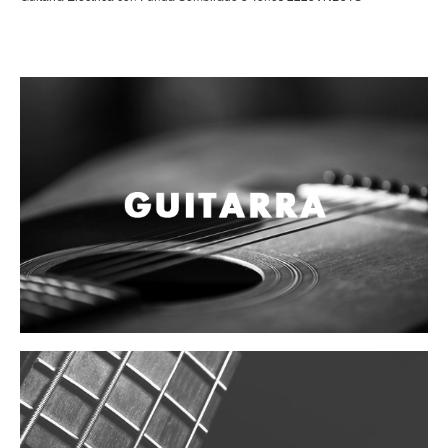
Campanas, lluvias y platillos
Herrajes y soportes
Cueros
Accesorios
Marcha
Redoblantes
Tambores
Multi-tenores
Bombos
Platillos
Baquetas, mazos y bolillos
Pergaminos
Liras
Guiros