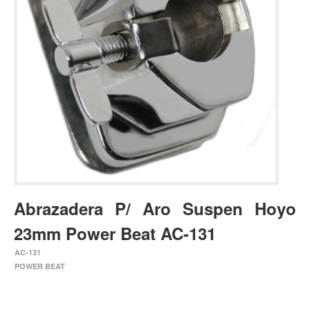
Estuches y fundas
Fajas y colgantes
Accesorios
Cuerdas
Bajos
Electrico
Acustico
Amplificadores
Pedales de efectos
Abrazadera P/ Aro Suspen Hoyo
Estuches y fundas
23mm Power Beat AC-131
Fajas
AC-131
Accesorios
POWER BEAT
Cuerdas