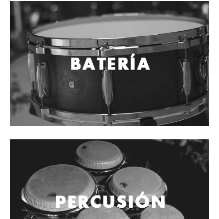
Cables
Audio Profesional
Columnas pasivas
Columnas activas
Amplificadores
Consolas mezcladoras
Procesadores y efectos
Monitores de estudio
Interfaz para grabación
Audífonos y monitoreo personal
Estantes y soportes
Instalaciones y publicidad
Accesorios
DJ