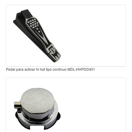
Teclado
Teclado Digital
Piano Digital
Sintetizadores
Controladores
Fundas
Amplificadores
Ajustador de Redoblante Deluxe X-128
Accesorios
Arco
Violin
Viola
Cello
Contrabajo
Fundas y estuches