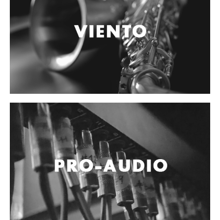
Accesorios
Cables y Conectores
Instrumento
Micrófono
Sonido
Parlante
Video y USB
Espigas y conectores
Accesorios
Otros Instrumentos de Cuerdas
Ukulele
Mandolina
Banjo
Mariachi