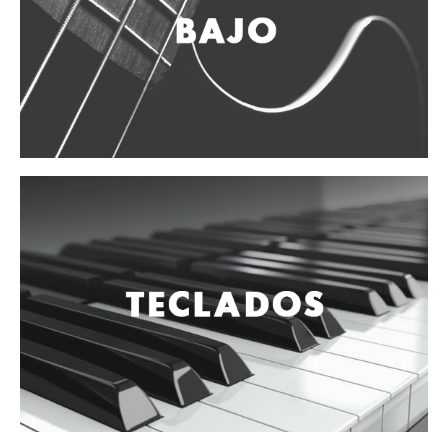
Vientos
Accesorios
Micrófonos
Mano alámbrico
Instrumento alámbrico
Inalámbrico de mano
Inalámbrico diadema y solapa
Inalámbrico para instrumento
Estudio
Corro y escenario
Instalaciones
Cámara, computadora y celular
Pedestales y soportes
Accesorios