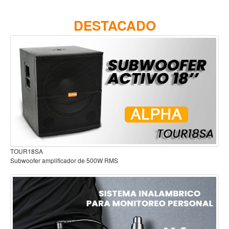
Accesorios
DESTACADO
Cuerdas
Viento
Acordeón y concertinas
Armonica
Clarinete
Cornetas y cornos
Flauta y pitos
Melodica
Audífonos para estudio
Saxofon
Trompeta
Tuba
Otros instrumentos de viento
Cañuelas