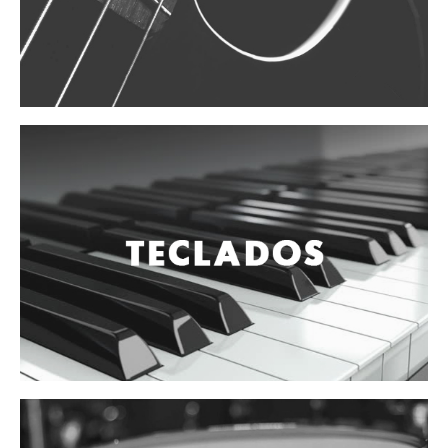
Vientos
Accesorios
Micrófonos
Mano alámbrico
Instrumento alámbrico
Inalámbrico de mano
Inalámbrico diadema y solapa
Inalámbrico para instrumento
Estudio
Corro y escenario
Instalaciones
Cámara, computadora y celular
Pedestales y soportes
Accesorios