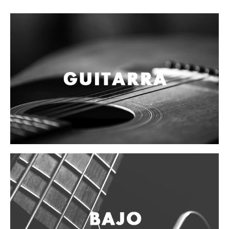
Campanas, lluvias y platillos
Herrajes y soportes
Cueros
Accesorios
Marcha
Redoblantes
Tambores
Multi-tenores
Bombos
Platillos
Baquetas, mazos y bolillos
Pergaminos
Liras
Guiros