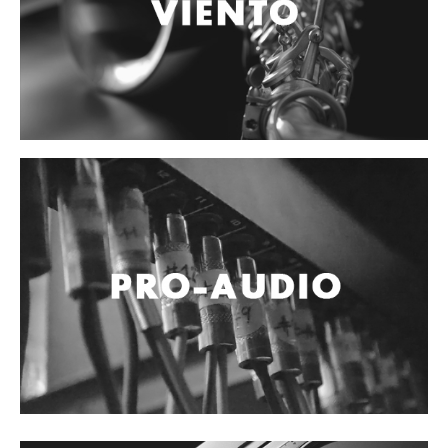
Accesorios
Cables y Conectores
Instrumento
Micrófono
Sonido
Parlante
Video y USB
Espigas y conectores
Accesorios
Otros Instrumentos de Cuerdas
Ukulele
Mandolina
Banjo
Mariachi