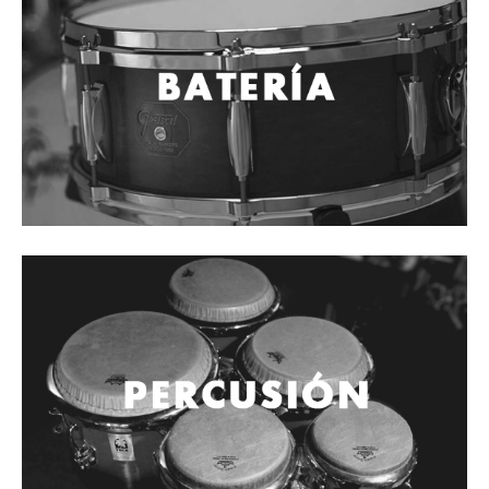
Cables
Audio Profesional
Columnas pasivas
Columnas activas
Amplificadores
Consolas mezcladoras
Procesadores y efectos
Monitores de estudio
Interfaz para grabación
Audífonos y monitoreo personal
Estantes y soportes
Instalaciones y publicidad
Accesorios
DJ