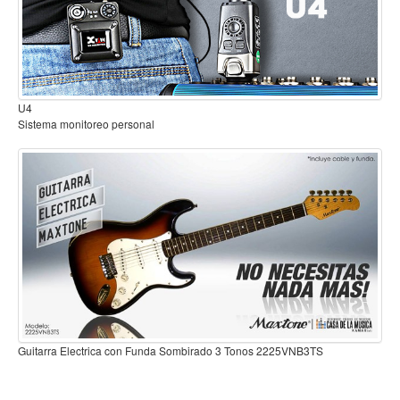
Mantenimiento y cuidado
Fajas y soportes
Fundas y estuches
B2
Sistema inalambrico para guitarra o bajo
Boquillas y abrazaderas
Accesorios
Percusión
Panderos
Percusión Latina
Tambores
Redoblantes
Bombos
Guitarra Electrica con Funda Sombirado 3 Tonos 22
Kalimba
nos 2225VNB3TS
Xilófonos y liras