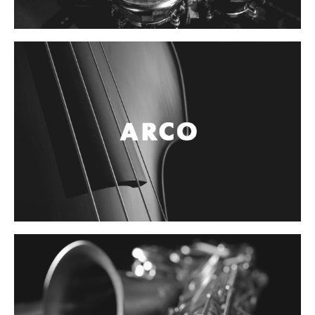
Controladores
Tornamesa
Mezcladora
Interfaz
Agujas
Audifonos
Accesorios
Luces y Escenario
Luces Led
Laser
Strobos
Maquinas de humo y escenario
Controladores