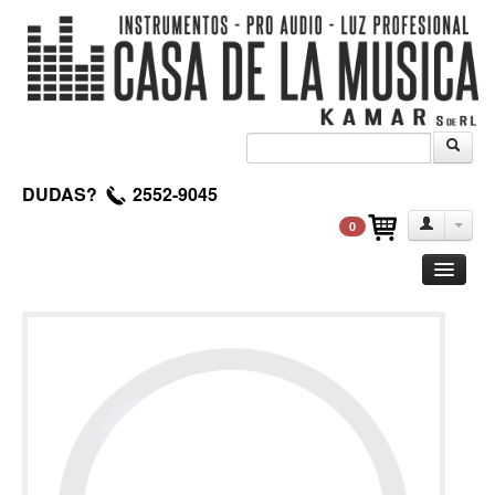
DUDAS?
2552-9045
0
Guitarra
Clasica
Acustica
Electrica
Amplificadores
Pedales de efectos