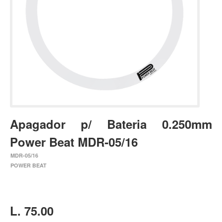
Estuches y fundas
Fajas y colgantes
Accesorios
Cuerdas
Bajos
Electrico
Acustico
Apagador p/ Bateria 0.250mm
Amplificadores
Power Beat MDR-05/16
Pedales de efectos
MDR-05/16
Estuches y fundas
POWER BEAT
Fajas
Accesorios
Cuerdas
L. 75.00