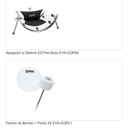
Teclado
Teclado Digital
Piano Digital
Sintetizadores
Controladores
Fundas
Apagador p/ Bateria E-Ring 12 x 1.5" UNIDAD EVN-E12E
Amplificadores
Accesorios
Arco
Violin
Viola
Cello
Contrabajo
Apagador p/ Bateria E-Ring 13 x 1.5" UNIDAD EVN-E13E
Fundas y estuches