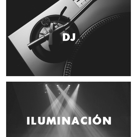
Accesorios
Cuerdas
Cuerdas
Guitarra Metal
Guitarra Nylon
Guitarra Electrica
Bajo
Violin
Otros instrumentos de arco
Otros instrumentos de Cuerdas