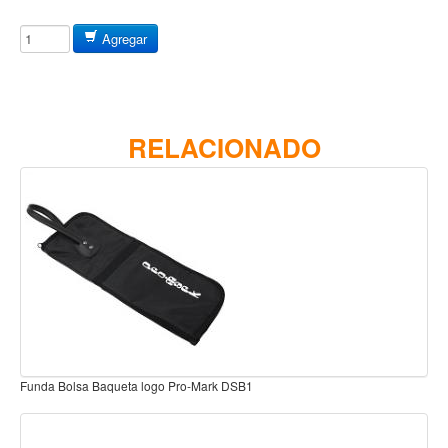
Baterias
Acustica
Agregar
Electrica
Pergaminos
Baquetas y mazos
RELACIONADO
Platillos
Redoblantes
Pedestal para platillo
Pedestal para Hi-Hat
Pedestal para redoblante
Herrajes
Pedal
Parcho de Bombo 2 Pedal X2 EVN-EQPC2
Trono
Accesorios