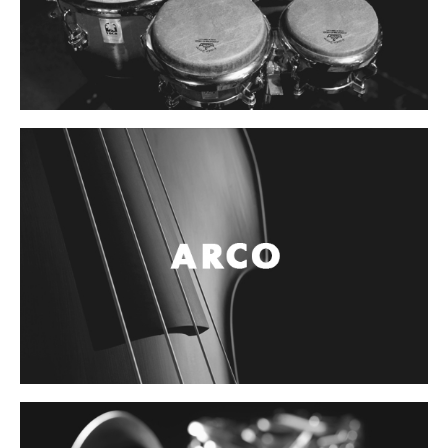
Controladores
Tornamesa
Mezcladora
Interfaz
Agujas
Audifonos
Accesorios
Luces y Escenario
Luces Led
Laser
Strobos
Maquinas de humo y escenario
Controladores