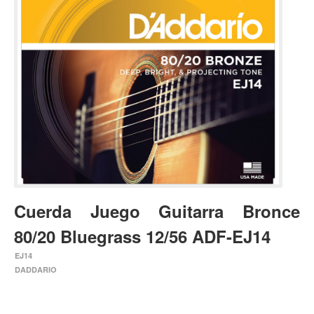
Estuches y fundas
Fajas y colgantes
Accesorios
Cuerdas
Bajos
Electrico
Acustico
Amplificadores
Pedales de efectos
Cuerda Juego Guitarra Bronce
Estuches y fundas
80/20 Bluegrass 12/56 ADF-EJ14
Fajas
EJ14
Accesorios
DADDARIO
Cuerdas