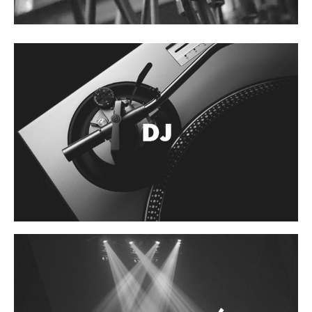
Accesorios
Cuerdas
Cuerdas
Guitarra Metal
Guitarra Nylon
Guitarra Electrica
Bajo
Violin
Otros instrumentos de arco
Otros instrumentos de Cuerdas