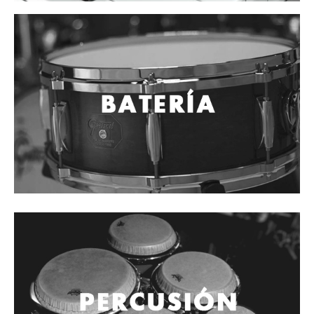
Cables
Audio Profesional
Columnas pasivas
Columnas activas
Amplificadores
Consolas mezcladoras
Procesadores y efectos
Monitores de estudio
Interfaz para grabación
Audífonos y monitoreo personal
Estantes y soportes
Instalaciones y publicidad
Accesorios
DJ