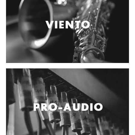
Accesorios
Cables y Conectores
Instrumento
Micrófono
Sonido
Parlante
Video y USB
Espigas y conectores
Accesorios
Otros Instrumentos de Cuerdas
Ukulele
Mandolina
Banjo
Mariachi