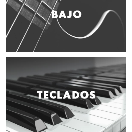
Vientos
Accesorios
Micrófonos
Mano alámbrico
Instrumento alámbrico
Inalámbrico de mano
Inalámbrico diadema y solapa
Inalámbrico para instrumento
Estudio
Corro y escenario
Instalaciones
Cámara, computadora y celular
Pedestales y soportes
Accesorios