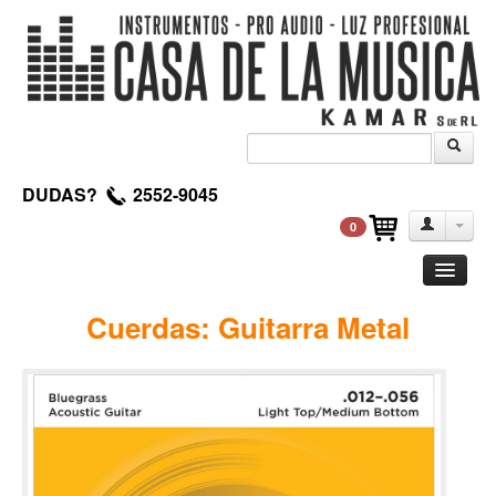
DUDAS?
2552-9045
0
Guitarra
Cuerdas: Guitarra Metal
Clasica
Acustica
Electrica
Amplificadores
Pedales de efectos