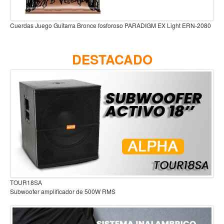
Accesorios
Cuerdas
080
Cuerda Juego guitarra Cobre capa antiox Super Light 11/52 ALC-A208SL
Viento
DESTACADO
Acordeón y concertinas
Armonica
Clarinete
Cornetas y cornos
Flauta y pitos
Melodica
Saxofon
Trompeta
Audífonos para estudio
Tuba
Otros instrumentos de viento
Cañuelas