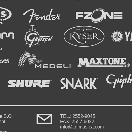
le S.O.
TEL.: 2552-9045
nal
FAX: 2557-6022
info@cdlmusica.com