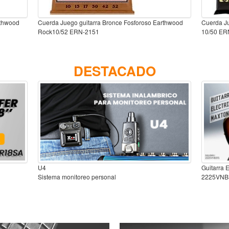
rthwood
Cuerda Juego guitarra Bronce Fosforoso Earthwood
Cuerda Ju
Rock10/52 ERN-2151
10/50 ER
DESTACADO
U4
Guitarra 
Sistema monitoreo personal
2225VNB