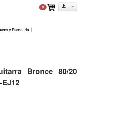
0
uces y Escenario
itarra Bronce 80/20
-EJ12