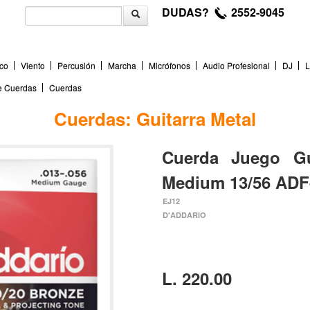
DUDAS?
2552-9045
co
Viento
Percusión
Marcha
Micrófonos
Audio Profesional
DJ
L
de Cuerdas
Cuerdas
Cuerdas: Guitarra Metal
Cuerda Juego Gu
Medium 13/56 ADF
EJ12
D'ADDARIO
L. 220.00