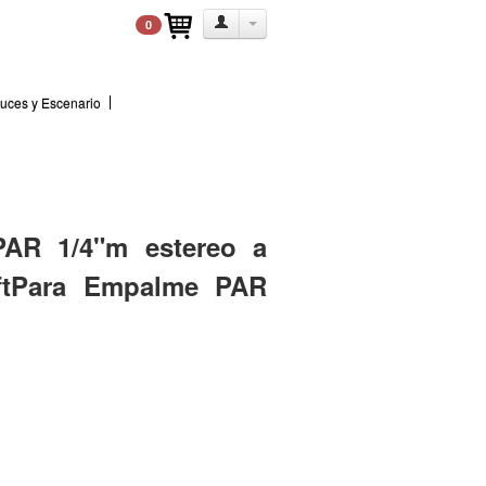
0
uces y Escenario
PAR 1/4"m estereo a
 ftPara Empalme PAR