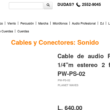
DUDAS?
2552-9045
co
Viento
Percusión
Marcha
Micrófonos
Audio Profesional
DJ
L
de Cuerdas
Cuerdas
Cables y Conectores: Sonido
Cable de audio 
1/4"m estereo 2
PW-PS-02
PW-PS-02
PLANET WAVES
L. 640.00