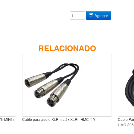
Agregar
RELACIONADO
8"h MINIh
Cable para audio XLRm a 2x XLRh HMC-1-Y
Cable Pa
HMC-306