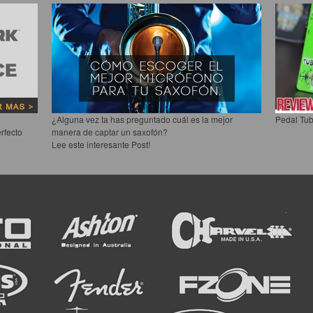
¿Alguna vez ta has preguntado cuál es la mejor
Pedal Tub
rfecto
manera de captar un saxofón?
Lee este interesante Post!