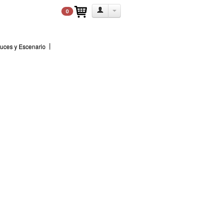
0
uces y Escenario