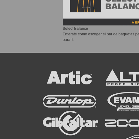
Select Balance
Enterate como escoger el par de baquetas pe
para ti.