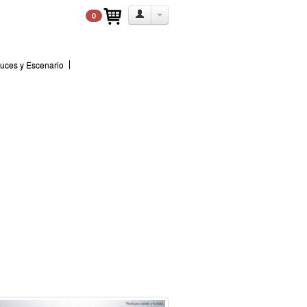
0
uces y Escenario