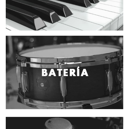
Campanas, lluvias y platillos
Herrajes y soportes
Cueros
Accesorios
Marcha
Redoblantes
Tambores
Multi-tenores
Bombos
Platillos
Baquetas, mazos y bolillos
Pergaminos
Liras
Guiros