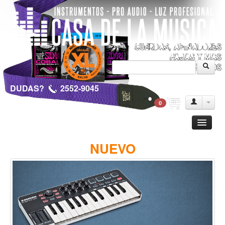
DUDAS?
2552-9045
0
Guitarra
NUEVO
Clasica
Acustica
Electrica
Amplificadores
Pedales de efectos