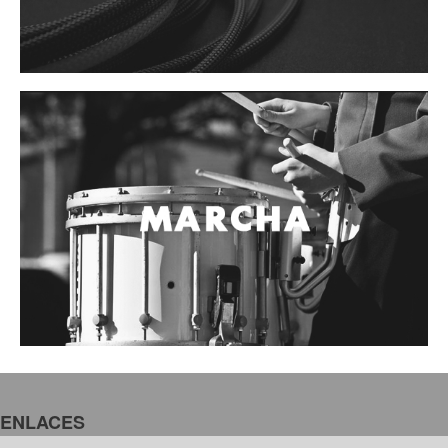
Accesorios
Cuerdas
Cuerdas
Guitarra Metal
Guitarra Nylon
Guitarra Electrica
Bajo
Violin
Otros instrumentos de arco
Otros instrumentos de Cuerdas
ENLACES