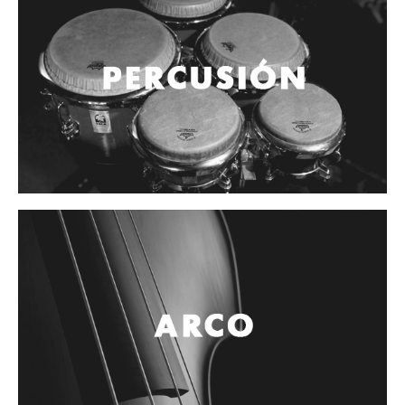
Vientos
Accesorios
Micrófonos
Mano alámbrico
Instrumento alámbrico
Inalámbrico de mano
Inalámbrico diadema y solapa
Inalámbrico para instrumento
Estudio
Corro y escenario
Instalaciones
Cámara, computadora y celular
Pedestales y soportes
Accesorios