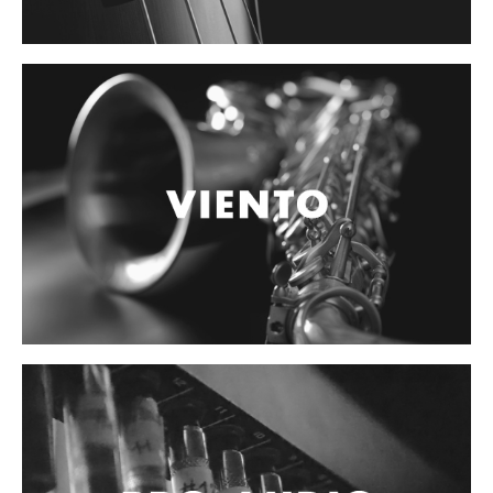
Cables
Audio Profesional
Columnas pasivas
Columnas activas
Amplificadores
Consolas mezcladoras
Procesadores y efectos
Monitores de estudio
Interfaz para grabación
Audífonos y monitoreo personal
Estantes y soportes
Instalaciones y publicidad
Accesorios
DJ