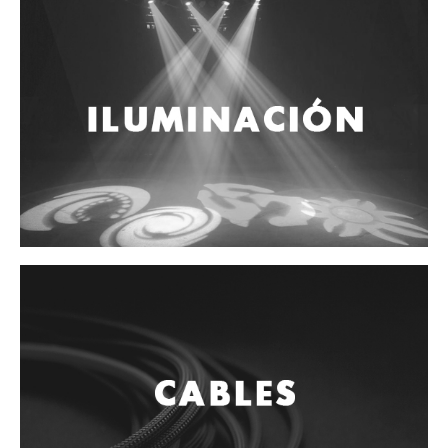
Accesorios
Cables y Conectores
Instrumento
Micrófono
Sonido
Parlante
Video y USB
Espigas y conectores
Accesorios
Otros Instrumentos de Cuerdas
Ukulele
Mandolina
Banjo
Mariachi