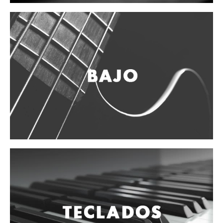
Mantenimiento y cuidado
Fajas y soportes
Fundas y estuches
Boquillas y abrazaderas
Accesorios
Percusión
Panderos
Percusión Latina
Tambores
Redoblantes
Bombos
Kalimba
Xilófonos y liras