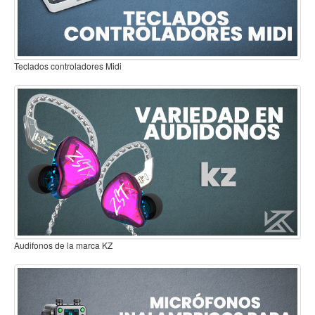
Estuches y fundas
Fajas y colgantes
Accesorios
Baterías Eléctricas
Cuerdas
Bajos
Electrico
Acustico
Amplificadores
Pedales de efectos
Estuches y fundas
Kalimbas
Fajas
Accesorios
Cuerdas