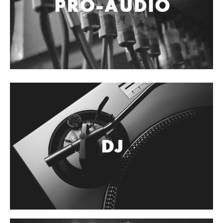
Controladores
Tornamesa
Mezcladora
Interfaz
Agujas
Audifonos
Accesorios
Luces y Escenario
Luces Led
Laser
Strobos
Maquinas de humo y escenario
Controladores