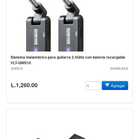
Controladores
Tornamesa
Mezcladora
Interfaz
Agujas
Sistema inalambrico para guitarra 2.4GHz con bateria recargable
Audifonos
VLT-QWS10
Accesorios
QWS10
SONICAKE
Luces y Escenario
L.1,260.00
Agregar
Luces Led
Laser
Strobos
Maquinas de humo y escenario
Controladores