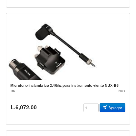
Vientos
Accesorios
Micrófonos
Mano alámbrico
Instrumento alámbrico
Inalámbrico de mano
Inalámbrico diadema y solapa
Inalámbrico para instrumento
Estudio
Microfono inalambrico 2.4Ghz para instrumento viento NUX-B6
B6
NUX
Corro y escenario
Instalaciones
L.6,072.00
Agregar
Cámara, computadora y celular
Pedestales y soportes
Accesorios