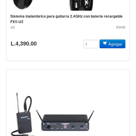
Teclado
Teclado Digital
Sistema inalambrico para guitarra 2.4GHz con bateria recargable
FXV-U2
Piano Digital
U2
XVIVE
Sintetizadores
L.4,390.00
Controladores
Agregar
Fundas
Amplificadores
Accesorios
Arco
Violin
Viola
Cello
Contrabajo
Fundas y estuches