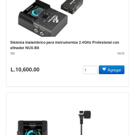
Accesorios
Cables y Conectores
Instrumento
Micrófono
Sonido
Sistema inalambrico para instrumentos 2.4GHz Profesional con
afinador NUX-B8
Parlante
B8
NUX
Video y USB
L.10,600.00
Agregar
Espigas y conectores
Accesorios
Otros Instrumentos de Cuerdas
Ukulele
Mandolina
Banjo
Mariachi