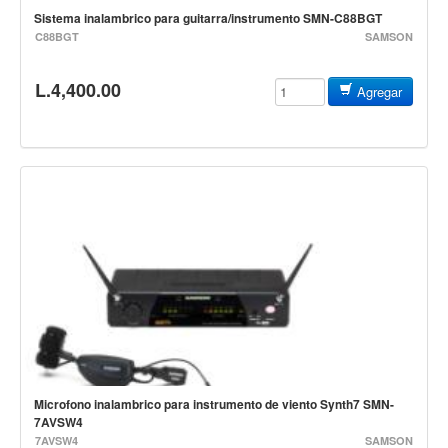
Sistema inalambrico para guitarra/instrumento SMN-C88BGT
Accesorios
C88BGT
SAMSON
Cuerdas
L.4,400.00
Viento
Agregar
Acordeón y concertinas
Armonica
Clarinete
Cornetas y cornos
Flauta y pitos
Melodica
Saxofon
Trompeta
Tuba
Microfono inalambrico para instrumento de viento Synth7 SMN-
Otros instrumentos de viento
7AVSW4
Cañuelas
7AVSW4
SAMSON