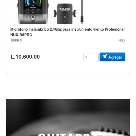
Accesorios
Cuerdas
Cuerdas
Microfono inalambrico 2.4Ghz para instrumento viento Profesional
NUX-B6PRO
Guitarra Metal
B6PRO
NUX
Guitarra Nylon
L.10,600.00
Guitarra Electrica
Agregar
Bajo
Violin
Otros instrumentos de arco
Otros instrumentos de Cuerdas