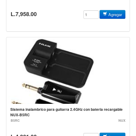
Mantenimiento y cuidado
L.7,958.00
Agregar
Fajas y soportes
Fundas y estuches
Boquillas y abrazaderas
Accesorios
Percusión
Panderos
Percusión Latina
Tambores
Redoblantes
Bombos
Sistema inalambrico para guitarra 2.4GHz con bateria recargable
NUX-B5RC
Kalimba
B5RC
NUX
Xilófonos y liras