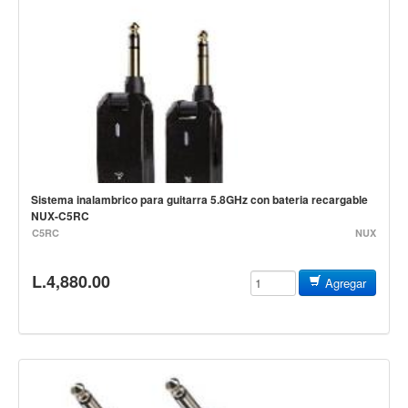
Cables
Audio Profesional
Columnas pasivas
Columnas activas
Amplificadores
Consolas mezcladoras
Procesadores y efectos
Sistema inalambrico para guitarra 5.8GHz con bateria recargable
NUX-C5RC
Monitores de estudio
C5RC
NUX
Interfaz para grabación
L.4,880.00
Audífonos y monitoreo personal
Agregar
Estantes y soportes
Instalaciones y publicidad
Accesorios
DJ