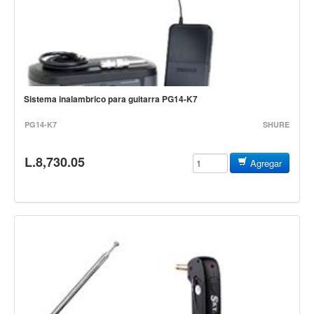
Estuches y fundas
Fajas y colgantes
Accesorios
Cuerdas
Sistema inalambrico para guitarra PG14-K7
Bajos
PG14-K7
SHURE
Electrico
Acustico
L.8,730.05
Agregar
Amplificadores
Pedales de efectos
Estuches y fundas
Fajas
Accesorios
Cuerdas