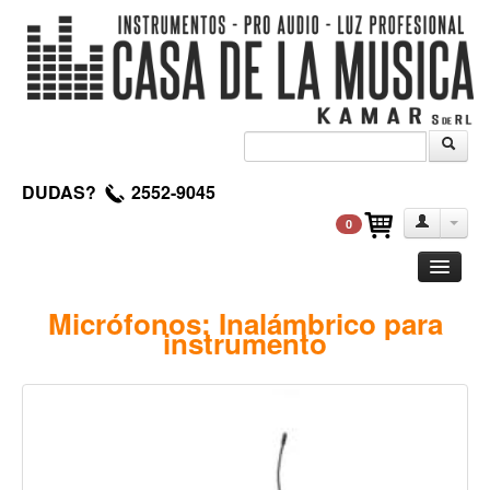
DUDAS?
2552-9045
0
Guitarra
Micrófonos: Inalámbrico para
instrumento
Clasica
Acustica
Electrica
Amplificadores
Pedales de efectos