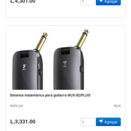
L.4,301.00
Campanas, lluvias y platillos
Agregar
Herrajes y soportes
Cueros
Accesorios
Marcha
Redoblantes
Tambores
Multi-tenores
Bombos
Platillos
Sistema inalambrico para guitarra NUX-B2PLUS
Baquetas, mazos y bolillos
Pergaminos
B2PLUS
NUX
Liras
L.3,331.00
Agregar
Guiros