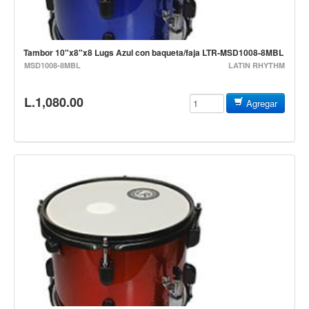
Controladores
Tornamesa
Tambor 10"x8"x8 Lugs Azul con baqueta/faja LTR-MSD1008-8MBL
Mezcladora
MSD1008-8MBL
LATIN RHYTHM
Interfaz
L.1,080.00
Agregar
Agujas
Audifonos
Accesorios
Luces y Escenario
Luces Led
Laser
Strobos
Maquinas de humo y escenario
Controladores