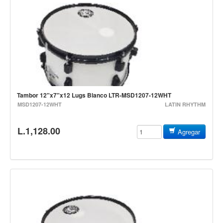
Vientos
Accesorios
Micrófonos
Mano alámbrico
Instrumento alámbrico
Inalámbrico de mano
Tambor 12"x7"x12 Lugs Blanco LTR-MSD1207-12WHT
Inalámbrico diadema y solapa
MSD1207-12WHT
LATIN RHYTHM
Inalámbrico para instrumento
L.1,128.00
Agregar
Estudio
Corro y escenario
Instalaciones
Cámara, computadora y celular
Pedestales y soportes
Accesorios