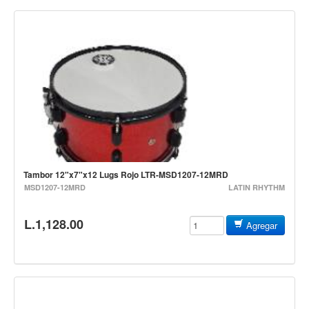
Campanas, lluvias y platillos
Herrajes y soportes
Cueros
Accesorios
Marcha
Redoblantes
Tambores
Multi-tenores
Tambor 12"x7"x12 Lugs Rojo LTR-MSD1207-12MRD
Bombos
MSD1207-12MRD
LATIN RHYTHM
Platillos
L.1,128.00
Agregar
Baquetas, mazos y bolillos
Pergaminos
Liras
Guiros