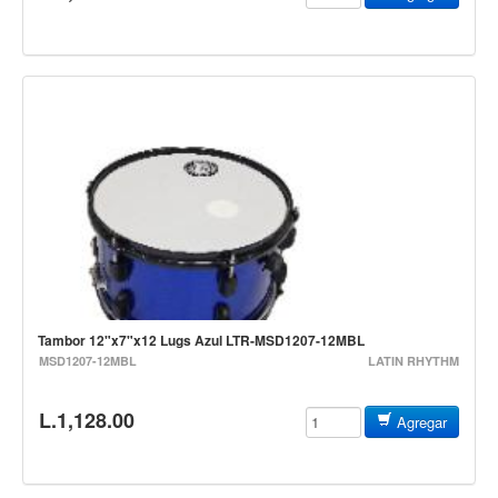
Mantenimiento y cuidado
Fajas y soportes
Fundas y estuches
Boquillas y abrazaderas
Accesorios
Percusión
Panderos
Percusión Latina
Tambores
Tambor 12"x7"x12 Lugs Azul LTR-MSD1207-12MBL
Redoblantes
MSD1207-12MBL
LATIN RHYTHM
Bombos
L.1,128.00
Agregar
Kalimba
Xilófonos y liras