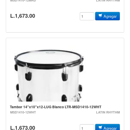
MSD1410-12MRD
LATIN RHYTHM
Accesorios
L.1,673.00
Cuerdas
Agregar
Viento
Acordeón y concertinas
Armonica
Clarinete
Cornetas y cornos
Flauta y pitos
Melodica
Saxofon
Trompeta
Tambor 14"x10"x12-LUG Blanco LTR-MSD1410-12WHT
Tuba
MSD1410-12WHT
LATIN RHYTHM
Otros instrumentos de viento
L.1,673.00
Cañuelas
Agregar