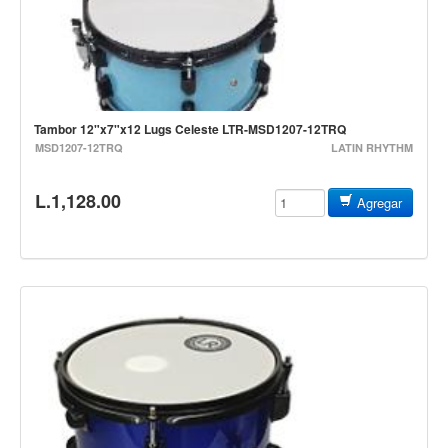
Cables
Audio Profesional
Columnas pasivas
Columnas activas
Tambor 12"x7"x12 Lugs Celeste LTR-MSD1207-12TRQ
MSD1207-12TRQ
Amplificadores
LATIN RHYTHM
Consolas mezcladoras
L.1,128.00
Agregar
Procesadores y efectos
Monitores de estudio
Interfaz para grabación
Audífonos y monitoreo personal
Estantes y soportes
Instalaciones y publicidad
Accesorios
DJ