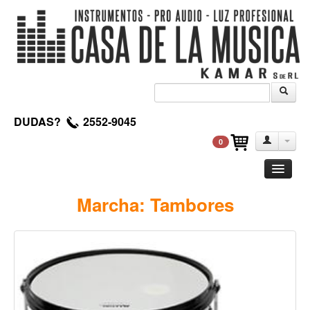
DUDAS?
2552-9045
0
Guitarra
Marcha: Tambores
Clasica
Acustica
Electrica
Amplificadores
Pedales de efectos