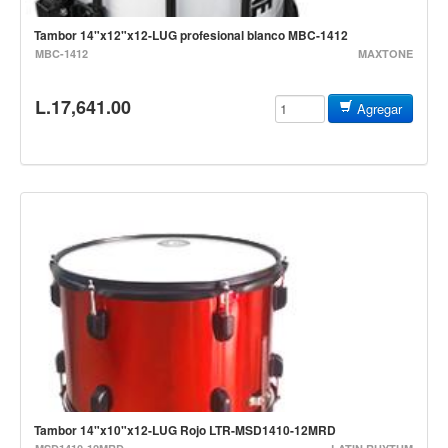
Teclado
Tambor 14"x12"x12-LUG profesional blanco MBC-1412
Teclado Digital
MBC-1412
MAXTONE
Piano Digital
L.17,641.00
Sintetizadores
Agregar
Controladores
Fundas
Amplificadores
Accesorios
Arco
Violin
Viola
Cello
Contrabajo
Tambor 14"x10"x12-LUG Rojo LTR-MSD1410-12MRD
Fundas y estuches