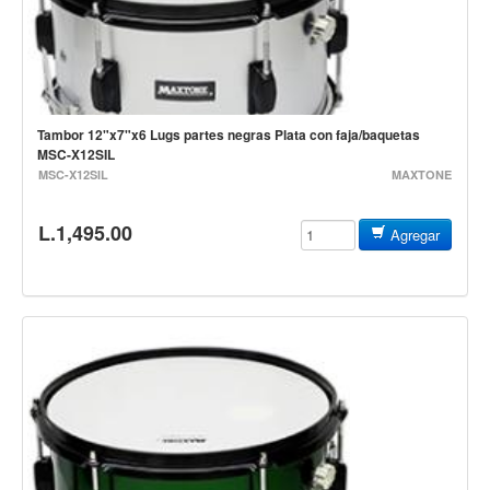
Estuches y fundas
Fajas y colgantes
Accesorios
Cuerdas
Tambor 12"x7"x6 Lugs partes negras Plata con faja/baquetas
MSC-X12SIL
Bajos
MSC-X12SIL
MAXTONE
Electrico
L.1,495.00
Agregar
Acustico
Amplificadores
Pedales de efectos
Estuches y fundas
Fajas
Accesorios
Cuerdas