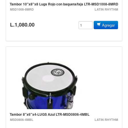
Accesorios
Tambor 10"x8"x8 Lugs Rojo con baqueta/faja LTR-MSD1008-8MRD
MSD1008-8MRD
LATIN RHYTHM
Cables y Conectores
Instrumento
L.1,080.00
Agregar
Micrófono
Sonido
Parlante
Video y USB
Espigas y conectores
Accesorios
Otros Instrumentos de Cuerdas
Ukulele
Mandolina
Tambor 8"x6"x4-LUGS Azul LTR-MSD0806-4MBL
Banjo
MSD0806-4MBL
LATIN RHYTHM
Mariachi