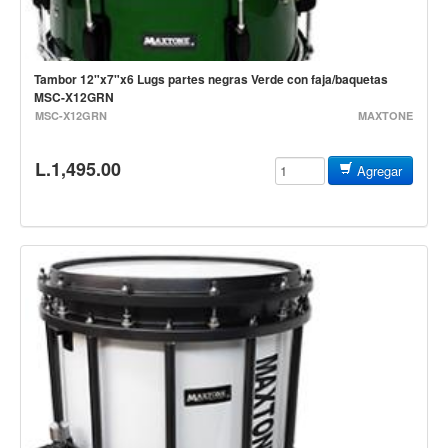
Baterias
Acustica
Electrica
Tambor 12"x7"x6 Lugs partes negras Verde con faja/baquetas
MSC-X12GRN
Pergaminos
MSC-X12GRN
MAXTONE
Baquetas y mazos
Platillos
L.1,495.00
Agregar
Redoblantes
Pedestal para platillo
Pedestal para Hi-Hat
Pedestal para redoblante
Herrajes
Pedal
Trono
Accesorios