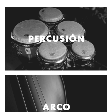
Vientos
Accesorios
Micrófonos
Mano alámbrico
Instrumento alámbrico
Inalámbrico de mano
Inalámbrico diadema y solapa
Inalámbrico para instrumento
Estudio
Corro y escenario
Instalaciones
Cámara, computadora y celular
Pedestales y soportes
Accesorios