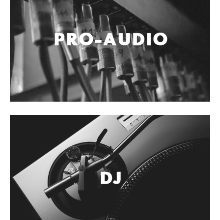
Controladores
Tornamesa
Mezcladora
Interfaz
Agujas
Audifonos
Accesorios
Luces y Escenario
Luces Led
Laser
Strobos
Maquinas de humo y escenario
Controladores