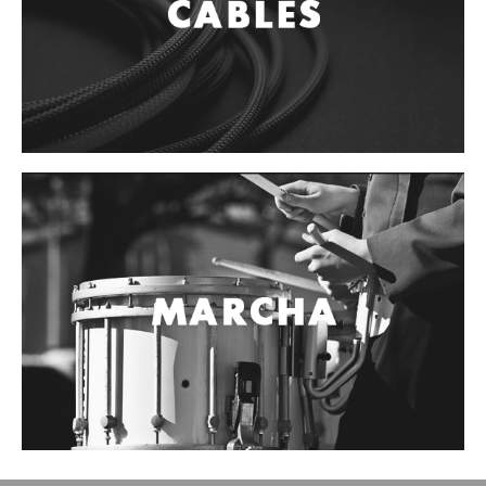
Accesorios
Cuerdas
Cuerdas
Guitarra Metal
Guitarra Nylon
Guitarra Electrica
Bajo
Violin
Otros instrumentos de arco
Otros instrumentos de Cuerdas