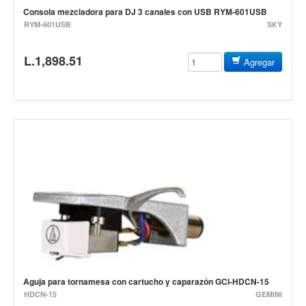
Teclado
Consola mezcladora para DJ 3 canales con USB RYM-601USB
RYM-601USB
SKY
Teclado Digital
Piano Digital
L.1,898.51
Agregar
Sintetizadores
Controladores
Fundas
Amplificadores
Accesorios
Arco
Violin
Viola
Cello
Contrabajo
Aguja para tornamesa con cartucho y caparazón GCI-HDCN-15
HDCN-15
GEMINI
Fundas y estuches