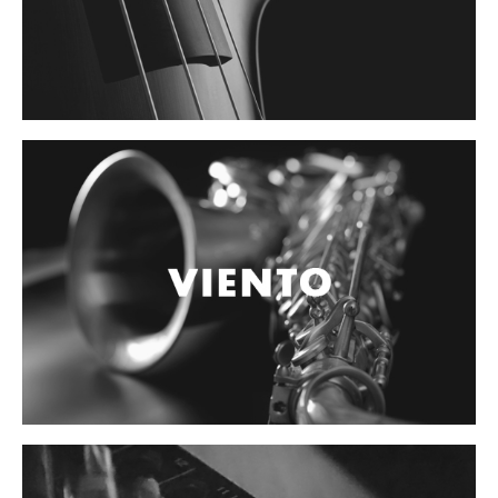
Cables
Audio Profesional
Columnas pasivas
Columnas activas
Amplificadores
Consolas mezcladoras
Procesadores y efectos
Monitores de estudio
Interfaz para grabación
Audífonos y monitoreo personal
Estantes y soportes
Instalaciones y publicidad
Accesorios
DJ