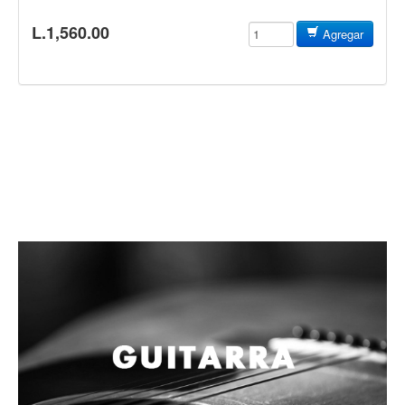
Accesorios
L.1,560.00
Agregar
Cuerdas
Viento
Acordeón y concertinas
Armonica
Clarinete
Cornetas y cornos
Flauta y pitos
Melodica
Saxofon
Trompeta
Tuba
Otros instrumentos de viento
Cañuelas