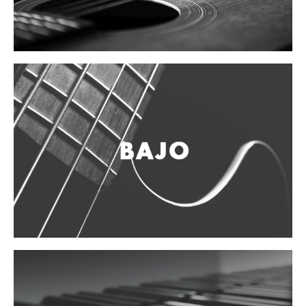
Mantenimiento y cuidado
Fajas y soportes
Fundas y estuches
Boquillas y abrazaderas
Accesorios
Percusión
Panderos
Percusión Latina
Tambores
Redoblantes
Bombos
Kalimba
Xilófonos y liras