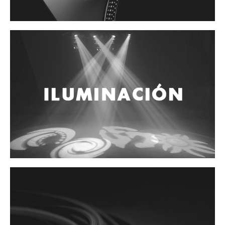
Accesorios
Cables y Conectores
Instrumento
Micrófono
Sonido
Parlante
Video y USB
Espigas y conectores
Accesorios
Otros Instrumentos de Cuerdas
Ukulele
Mandolina
Banjo
Mariachi