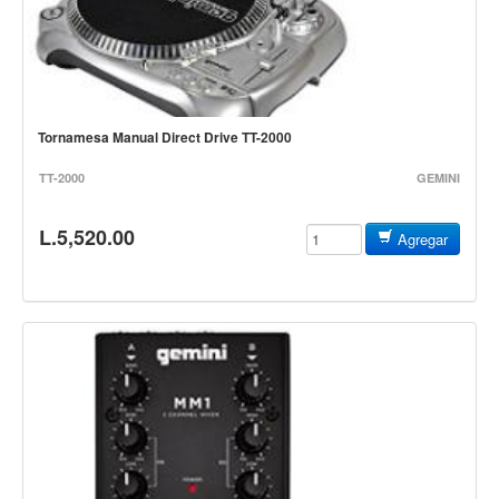
Estuches y fundas
Fajas y colgantes
Accesorios
Cuerdas
Tornamesa Manual Direct Drive TT-2000
Bajos
TT-2000
GEMINI
Electrico
L.5,520.00
Agregar
Acustico
Amplificadores
Pedales de efectos
Estuches y fundas
Fajas
Accesorios
Cuerdas