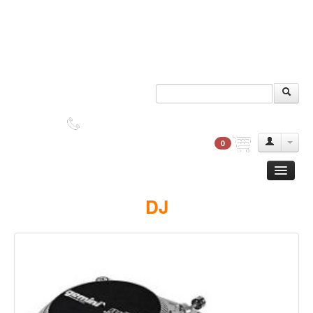
DUDAS?
2552-9045
0
Guitarra
DJ
Clasica
Acustica
Electrica
Amplificadores
Pedales de efectos