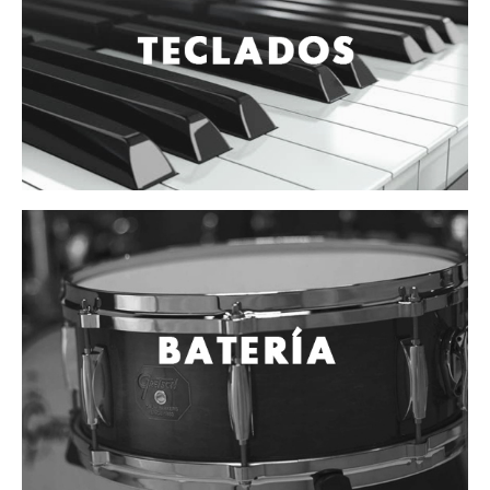
Campanas, lluvias y platillos
Herrajes y soportes
Cueros
Accesorios
Marcha
Redoblantes
Tambores
Multi-tenores
Bombos
Platillos
Baquetas, mazos y bolillos
Pergaminos
Liras
Guiros