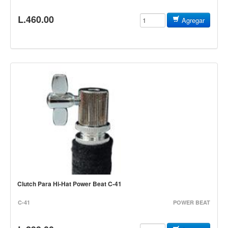
Teclado
L.460.00
Agregar
Teclado Digital
Piano Digital
Sintetizadores
Controladores
Fundas
Amplificadores
Accesorios
Arco
Violin
Viola
Clutch Para Hi-Hat Power Beat C-41
Cello
C-41
POWER BEAT
Contrabajo
Fundas y estuches