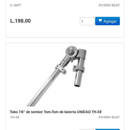
Accesorios
C-36PT
POWER BEAT
Cables y Conectores
L.198.00
Agregar
Instrumento
Micrófono
Sonido
Parlante
Video y USB
Espigas y conectores
Accesorios
Otros Instrumentos de Cuerdas
Ukulele
Mandolina
Tubo 7/8" de tambor Tom-Tom de bateria UNIDAD TH-5E
Banjo
TH-5E
POWER BEAT
Mariachi