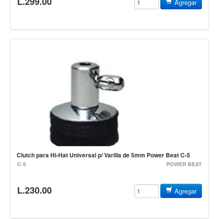
L.299.00
Agregar
Accesorios
Cuerdas
Viento
Acordeón y concertinas
Armonica
Clarinete
Cornetas y cornos
Flauta y pitos
Melodica
Saxofon
Clutch para Hi-Hat Universal p/ Varilla de 5mm Power Beat C-5
C-5
POWER BEAT
Trompeta
Tuba
L.230.00
Agregar
Otros instrumentos de viento
Cañuelas