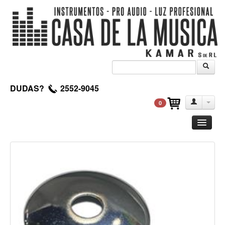
DUDAS?
2552-9045
0
Guitarra
Clasica
Acustica
Electrica
Amplificadores
Pedales de efectos