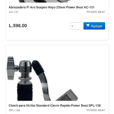
Baterias
Abrazadera P/ Aro Suspen Hoyo 23mm Power Beat AC-131
Acustica
AC-131
POWER BEAT
Electrica
L.598.00
Pergaminos
Agregar
Baquetas y mazos
Platillos
Redoblantes
Pedestal para platillo
Pedestal para Hi-Hat
Pedestal para redoblante
Herrajes
Pedal
Trono
Clutch para Hi-Hat Standard Cierre Rapido Power Beat SPL-138
Accesorios
SPL-138
POWER BEAT