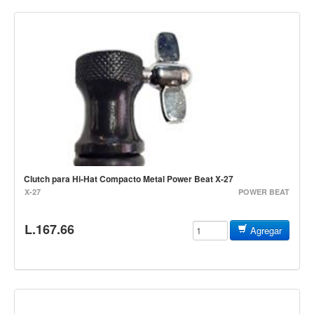
Mantenimiento y cuidado
Fajas y soportes
Fundas y estuches
Boquillas y abrazaderas
Accesorios
Percusión
Panderos
Clutch para Hi-Hat Compacto Metal Power Beat X-27
Percusión Latina
X-27
POWER BEAT
Tambores
Redoblantes
L.167.66
Agregar
Bombos
Kalimba
Xilófonos y liras