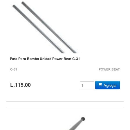
Campanas, lluvias y platillos
Herrajes y soportes
Cueros
Accesorios
Marcha
Redoblantes
Tambores
Pata Para Bombo Unidad Power Beat C-31
Multi-tenores
C-31
POWER BEAT
Bombos
L.115.00
Agregar
Platillos
Baquetas, mazos y bolillos
Pergaminos
Liras
Guiros