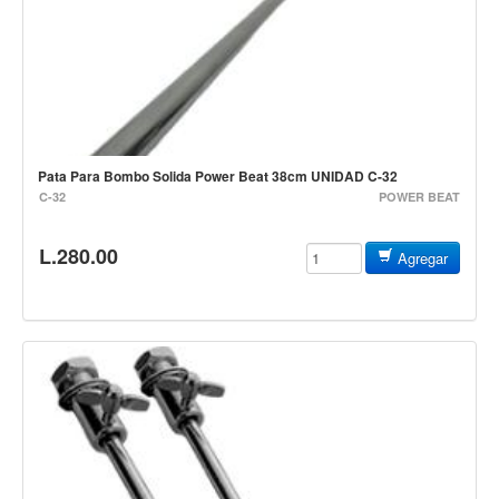
Vientos
Accesorios
Micrófonos
Mano alámbrico
Instrumento alámbrico
Pata Para Bombo Solida Power Beat 38cm UNIDAD C-32
Inalámbrico de mano
C-32
POWER BEAT
Inalámbrico diadema y solapa
L.280.00
Agregar
Inalámbrico para instrumento
Estudio
Corro y escenario
Instalaciones
Cámara, computadora y celular
Pedestales y soportes
Accesorios