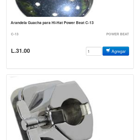
Estuches y fundas
Fajas y colgantes
Arandela Guacha para Hi-Hat Power Beat C-13
Accesorios
C-13
POWER BEAT
Cuerdas
Bajos
L.31.00
Agregar
Electrico
Acustico
Amplificadores
Pedales de efectos
Estuches y fundas
Fajas
Accesorios
Cuerdas