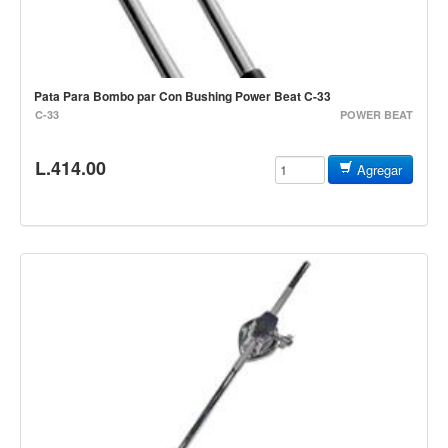
Cables
Audio Profesional
Columnas pasivas
Pata Para Bombo par Con Bushing Power Beat C-33
C-33
POWER BEAT
Columnas activas
Amplificadores
L.414.00
Agregar
Consolas mezcladoras
Procesadores y efectos
Monitores de estudio
Interfaz para grabación
Audífonos y monitoreo personal
Estantes y soportes
Instalaciones y publicidad
Accesorios
DJ