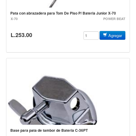
Controladores
Pata con abrazadera para Tom De Piso P/ Bateria Junior X-70
Tornamesa
X-70
POWER BEAT
Mezcladora
L.253.00
Agregar
Interfaz
Agujas
Audifonos
Accesorios
Luces y Escenario
Luces Led
Laser
Strobos
Maquinas de humo y escenario
Controladores
Base para pata de tambor de Bateria C-36PT